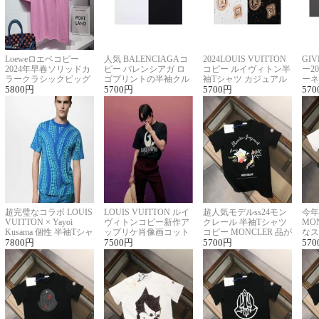
Loeweロエベコピー
人気 BALENCIAGAコ
2024LOUIS VUITTON
GI
2024年早春ソリッドカ
ピー バレンシアガ ロ
コピー ルイヴィトン半
ー2
ラークラシックビッグ
ゴプリントの半袖クル
袖Tシャツ カジュアル
ーネ
ロゴ刺繍Tシャツ
5800
円
ーネックTシャツ
5700
円
に馴染む 2色展開
5700
円
ー 
570
超完璧なコラボ LOUIS
LOUIS VUITTON ルイ
超人気モデルss24モン
今年
VUITTON × Yayoi
ヴィトンコピー新作ア
クレール 半袖Tシャツ
MO
Kusama 個性 半袖Tシャ
ップリケ肖像画コット
コピー MONCLER 品が
なス
ツコピー男女兼用
7800
円
ンニット半袖Tシャツ
7500
円
良く見た目
5700
円
ルコ
570