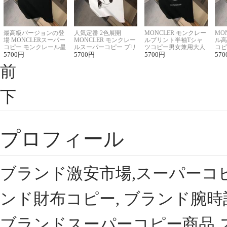
最高級バージョンの登
人気定番 2色展開
MONCLER モンクレー
MO
場 MONCLERスーパー
MONCLER モンクレー
ルプリント半袖Tシャ
ル高
コピー モンクレール星
ルスーパーコピー プリ
ツコピー男女兼用大人
コピ
座半袖Tシャツ
5700
円
ント半袖Tシャツ
5700
円
可愛い春夏コーデ
5700
円
ィブ
570
前
下
プロフィール
ブランド激安市場,スーパーコ
ンド財布コピー, ブランド腕時
ブランドスーパーコピー商品,