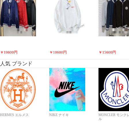
￥
19600
円
￥
10600
円
￥
15600
円
人気 ブランド
HERMES エルメス
NIKE ナイキ
MONCLER モンク
ル