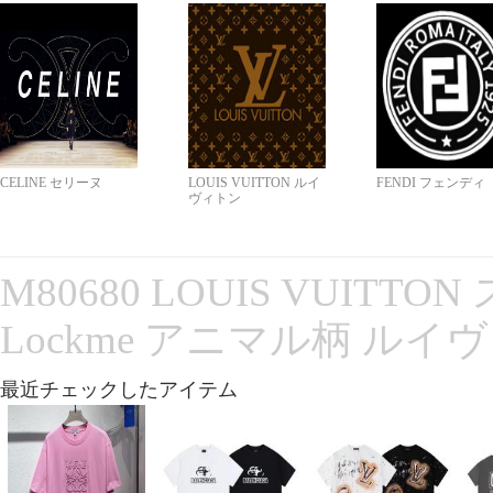
CELINE セリーヌ
LOUIS VUITTON ルイ
FENDI フェンディ
ヴィトン
M80680 LOUIS VUITT
Lockme アニマル柄 ルイ
最近チェックしたアイテム