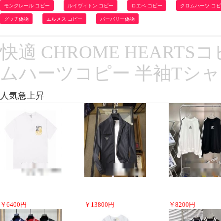
モンクレール コピー
ルイヴィトン コピー
ロエベ コピー
クロムハーツ コ
グッチ偽物
エルメス コピー
バーバリー偽物
快適 CHROME HEARTSコ
ムハーツコピー 半袖Tシ
人気急上昇
￥
6400
円
￥
13800
円
￥
8200
円