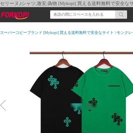
セリーヌ,tシャツ,激安,偽物 [Mykopi] 買える送料無料で安全な
スーパーコピーブランド [Mykopi] 買える送料無料で安全なサイト
>
モンクレ