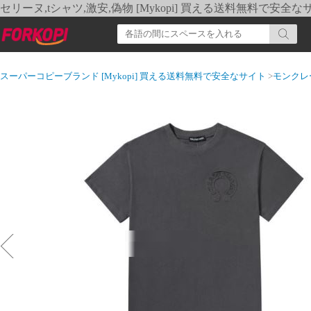
セリーヌ,tシャツ,激安,偽物 [Mykopi] 買える送料無料で安全な
スーパーコピーブランド [Mykopi] 買える送料無料で安全なサイト
>
モンクレ