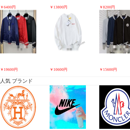
￥
6400
円
￥
13800
円
￥
8200
円
￥
19600
円
￥
10600
円
￥
15600
円
人気 ブランド