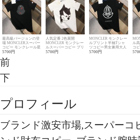
最高級バージョンの登
人気定番 2色展開
MONCLER モンクレー
MO
場 MONCLERスーパー
MONCLER モンクレー
ルプリント半袖Tシャ
ル高
コピー モンクレール星
ルスーパーコピー プリ
ツコピー男女兼用大人
コピ
座半袖Tシャツ
5700
円
ント半袖Tシャツ
5700
円
可愛い春夏コーデ
5700
円
ィブ
570
前
下
プロフィール
ブランド激安市場,スーパーコ