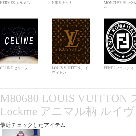
HERMES エルメス
NIKE ナイキ
MONCLER モンク
ル
CELINE セリーヌ
LOUIS VUITTON ルイ
FENDI フェンディ
ヴィトン
M80680 LOUIS VUITT
Lockme アニマル柄 ルイ
最近チェックしたアイテム