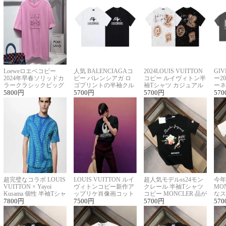
Loeweロエベコピー
人気 BALENCIAGAコ
2024LOUIS VUITTON
GI
2024年早春ソリッドカ
ピー バレンシアガ ロ
コピー ルイヴィトン半
ー2
ラークラシックビッグ
ゴプリントの半袖クル
袖Tシャツ カジュアル
ーネ
ロゴ刺繍Tシャツ
5800
円
ーネックTシャツ
5700
円
に馴染む 2色展開
5700
円
ー 
570
超完璧なコラボ LOUIS
LOUIS VUITTON ルイ
超人気モデルss24モン
今年
VUITTON × Yayoi
ヴィトンコピー新作ア
クレール 半袖Tシャツ
MO
Kusama 個性 半袖Tシャ
ップリケ肖像画コット
コピー MONCLER 品が
なス
ツコピー男女兼用
7800
円
ンニット半袖Tシャツ
7500
円
良く見た目
5700
円
ルコ
570