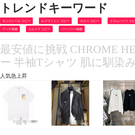
トレンドキーワード
モンクレール コピー
ルイヴィトン コピー
ロエベ コピー
クロムハーツ コ
グッチ偽物
エルメス コピー
バーバリー偽物
最安値に挑戦 CHROME 
ー 半袖Tシャツ 肌に馴染みや
人気急上昇