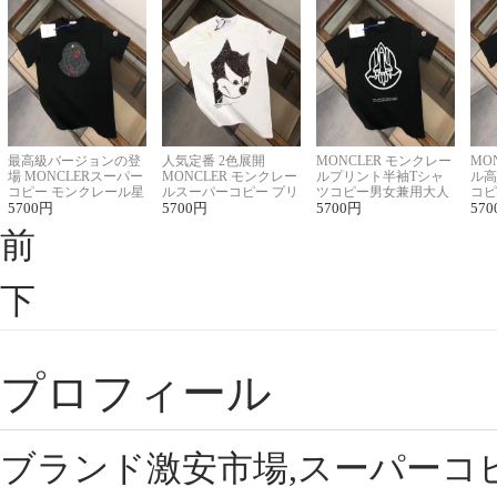
最高級バージョンの登
人気定番 2色展開
MONCLER モンクレー
MO
場 MONCLERスーパー
MONCLER モンクレー
ルプリント半袖Tシャ
ル高
コピー モンクレール星
ルスーパーコピー プリ
ツコピー男女兼用大人
コピ
座半袖Tシャツ
5700
円
ント半袖Tシャツ
5700
円
可愛い春夏コーデ
5700
円
ィブ
570
前
下
プロフィール
ブランド激安市場,スーパーコ