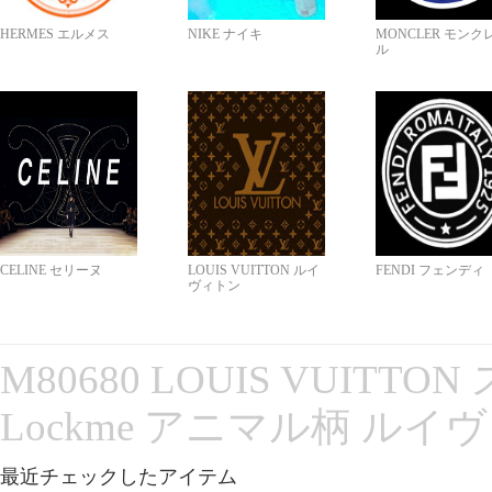
HERMES エルメス
NIKE ナイキ
MONCLER モンク
ル
CELINE セリーヌ
LOUIS VUITTON ルイ
FENDI フェンディ
ヴィトン
M80680 LOUIS VUITT
Lockme アニマル柄 ルイ
最近チェックしたアイテム