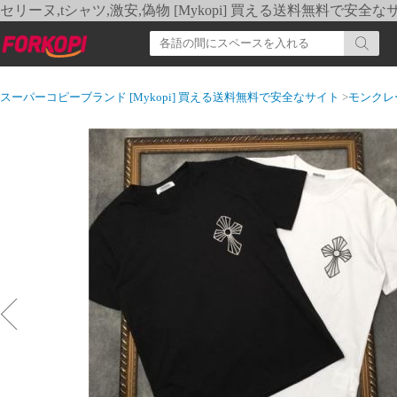
セリーヌ,tシャツ,激安,偽物 [Mykopi] 買える送料無料で安全な
スーパーコピーブランド [Mykopi] 買える送料無料で安全なサイト
>
モンクレ