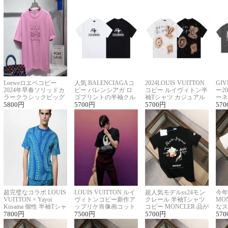
Loeweロエベコピー
人気 BALENCIAGAコ
2024LOUIS VUITTON
GI
2024年早春ソリッドカ
ピー バレンシアガ ロ
コピー ルイヴィトン半
ー2
ラークラシックビッグ
ゴプリントの半袖クル
袖Tシャツ カジュアル
ーネ
ロゴ刺繍Tシャツ
5800
円
ーネックTシャツ
5700
円
に馴染む 2色展開
5700
円
ー 
570
超完璧なコラボ LOUIS
LOUIS VUITTON ルイ
超人気モデルss24モン
今年
VUITTON × Yayoi
ヴィトンコピー新作ア
クレール 半袖Tシャツ
MO
Kusama 個性 半袖Tシャ
ップリケ肖像画コット
コピー MONCLER 品が
なス
ツコピー男女兼用
7800
円
ンニット半袖Tシャツ
7500
円
良く見た目
5700
円
ルコ
570