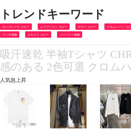
トレンドキーワード
モンクレール コピー
ルイヴィトン コピー
ロエベ コピー
クロムハーツ コ
グッチ偽物
エルメス コピー
バーバリー偽物
吸汗速乾 半袖Tシャツ CHRO
感のある 2色可選 クロム
人気急上昇