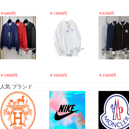
￥
6400
円
￥
13800
円
￥
8200
円
￥
19600
円
￥
10600
円
￥
15600
円
人気 ブランド