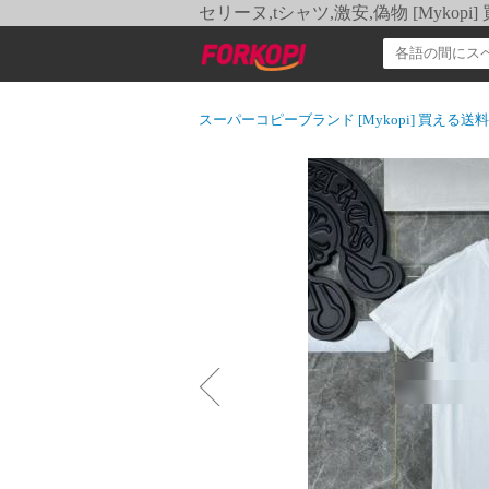
セリーヌ,tシャツ,激安,偽物 [Myko
スーパーコピーブランド [Mykopi] 買える