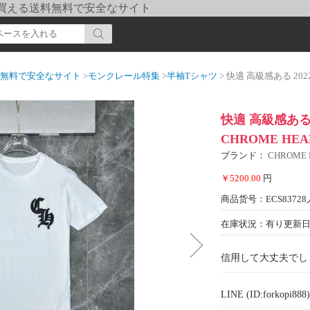
pi] 買える送料無料で安全なサイト
送料無料で安全なサイト
>
モンクレール特集
>
半袖Tシャツ
> 快適 高級感ある 2022 半袖
快適 高級感ある 
CHROME H
ブランド：
CHROME
￥5200.00
円
商品货号：ECS83728
在庫状況：有り
更新日期
信用して大丈夫でし
LINE (ID:forkopi