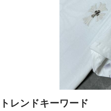
トレンドキーワード