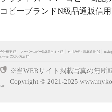
コピーブランドN級品通販信用
会社概要
スーパーコピーN級品とは？
佐川急便・EMS追跡
myk
mykopi 支払い方法
※当WEBサイト掲載写真の無断
Copyright © 2021-2025
www.mykop