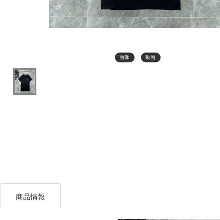
画像
動画
商品情報