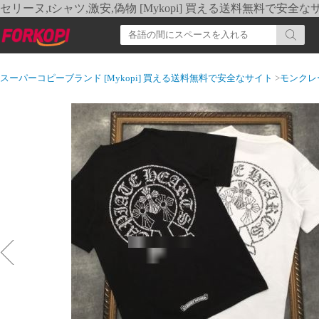
セリーヌ,tシャツ,激安,偽物 [Mykopi] 買える送料無料で安全な
スーパーコピーブランド [Mykopi] 買える送料無料で安全なサイト
>
モンクレ