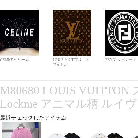
CELINE セリーヌ
LOUIS VUITTON ルイ
FENDI フェンディ
ヴィトン
M80680 LOUIS VUITT
Lockme アニマル柄 ルイ
最近チェックしたアイテム