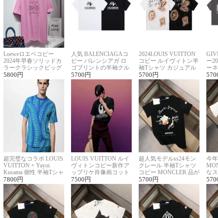
Loeweロエベコピー
人気 BALENCIAGAコ
2024LOUIS VUITTON
GI
2024年早春ソリッドカ
ピー バレンシアガ ロ
コピー ルイヴィトン半
ー2
ラークラシックビッグ
ゴプリントの半袖クル
袖Tシャツ カジュアル
ーネ
ロゴ刺繍Tシャツ
5800
円
ーネックTシャツ
5700
円
に馴染む 2色展開
5700
円
ー 
570
超完璧なコラボ LOUIS
LOUIS VUITTON ルイ
超人気モデルss24モン
今年
VUITTON × Yayoi
ヴィトンコピー新作ア
クレール 半袖Tシャツ
MO
Kusama 個性 半袖Tシャ
ップリケ肖像画コット
コピー MONCLER 品が
なス
ツコピー男女兼用
7800
円
ンニット半袖Tシャツ
7500
円
良く見た目
5700
円
ルコ
570