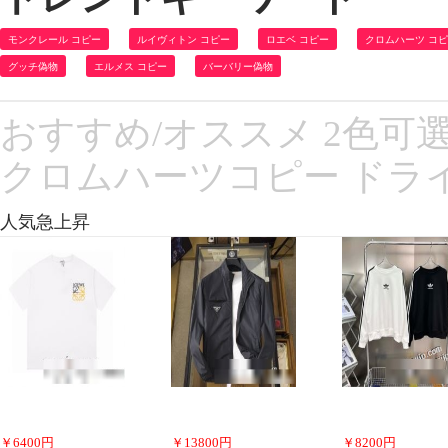
モンクレール コピー
ルイヴィトン コピー
ロエベ コピー
クロムハーツ コ
グッチ偽物
エルメス コピー
バーバリー偽物
おすすめ/オススメ 2色可選 C
クロムハーツコピー ドライ
人気急上昇
￥
6400
円
￥
13800
円
￥
8200
円