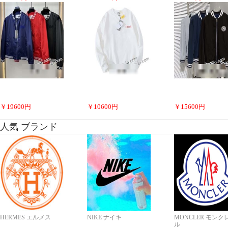
￥
19600
円
￥
10600
円
￥
15600
円
人気 ブランド
HERMES エルメス
NIKE ナイキ
MONCLER モンク
ル