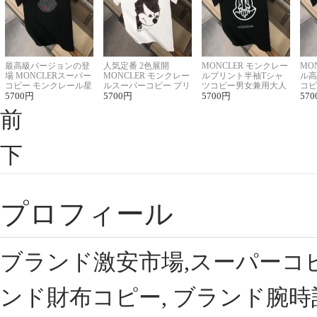
最高級バージョンの登
人気定番 2色展開
MONCLER モンクレー
MO
場 MONCLERスーパー
MONCLER モンクレー
ルプリント半袖Tシャ
ル高
コピー モンクレール星
ルスーパーコピー プリ
ツコピー男女兼用大人
コピ
座半袖Tシャツ
5700
円
ント半袖Tシャツ
5700
円
可愛い春夏コーデ
5700
円
ィブ
570
前
下
プロフィール
ブランド激安市場,スーパーコ
ンド財布コピー, ブランド腕時