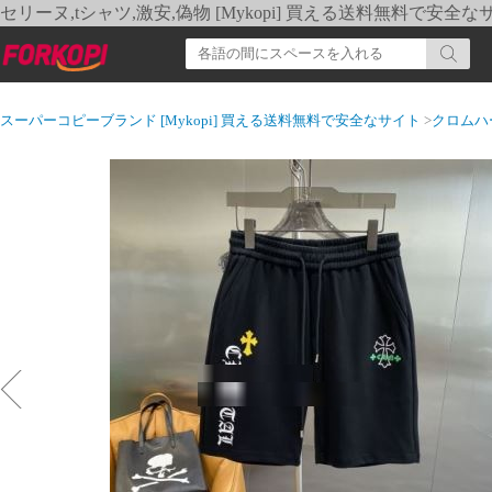
セリーヌ,tシャツ,激安,偽物 [Mykopi] 買える送料無料で安全な
スーパーコピーブランド [Mykopi] 買える送料無料で安全なサイト
>
クロムハ