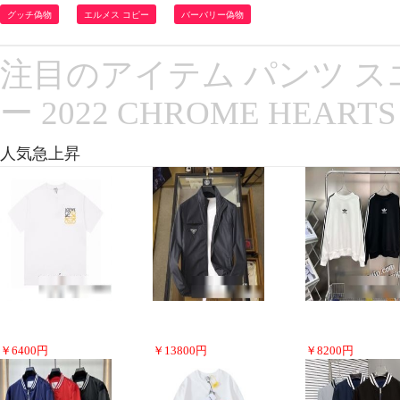
グッチ偽物
エルメス コピー
バーバリー偽物
注目のアイテム パンツ 
ー 2022 CHROME HEAR
人気急上昇
￥
6400
円
￥
13800
円
￥
8200
円