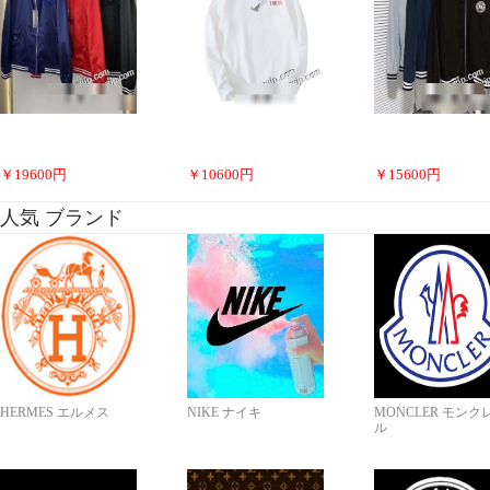
￥
19600
円
￥
10600
円
￥
15600
円
人気 ブランド
HERMES エルメス
NIKE ナイキ
MONCLER モンク
ル