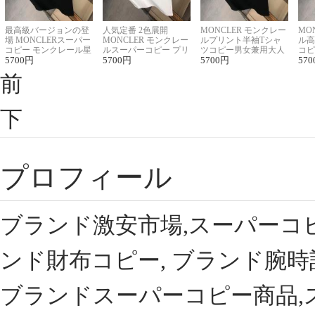
最高級バージョンの登
人気定番 2色展開
MONCLER モンクレー
MO
場 MONCLERスーパー
MONCLER モンクレー
ルプリント半袖Tシャ
ル高
コピー モンクレール星
ルスーパーコピー プリ
ツコピー男女兼用大人
コピ
座半袖Tシャツ
5700
円
ント半袖Tシャツ
5700
円
可愛い春夏コーデ
5700
円
ィブ
570
前
下
プロフィール
ブランド激安市場,スーパーコ
ンド財布コピー, ブランド腕時
ブランドスーパーコピー商品,