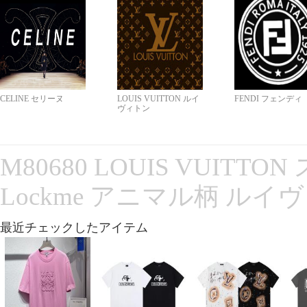
CELINE セリーヌ
LOUIS VUITTON ルイ
FENDI フェンディ
ヴィトン
M80680 LOUIS VUITT
Lockme アニマル柄 ルイ
最近チェックしたアイテム