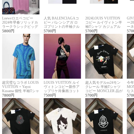
Loeweロエベコピー
人気 BALENCIAGAコ
2024LOUIS VUITTON
GI
2024年早春ソリッドカ
ピー バレンシアガ ロ
コピー ルイヴィトン半
ー2
ラークラシックビッグ
ゴプリントの半袖クル
袖Tシャツ カジュアル
ーネ
ロゴ刺繍Tシャツ
5800
円
ーネックTシャツ
5700
円
に馴染む 2色展開
5700
円
ー 
570
超完璧なコラボ LOUIS
LOUIS VUITTON ルイ
超人気モデルss24モン
今年
VUITTON × Yayoi
ヴィトンコピー新作ア
クレール 半袖Tシャツ
MO
Kusama 個性 半袖Tシャ
ップリケ肖像画コット
コピー MONCLER 品が
なス
ツコピー男女兼用
7800
円
ンニット半袖Tシャツ
7500
円
良く見た目
5700
円
ルコ
570