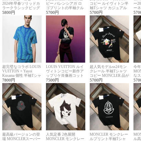
2024年早春ソリッドカ
ピー バレンシアガ ロ
コピー ルイヴィトン半
ー2
ラークラシックビッグ
ゴプリントの半袖クル
袖Tシャツ カジュアル
ーネ
ロゴ刺繍Tシャツ
5800
円
ーネックTシャツ
5700
円
に馴染む 2色展開
5700
円
ー 
570
超完璧なコラボ LOUIS
LOUIS VUITTON ルイ
超人気モデルss24モン
今年
VUITTON × Yayoi
ヴィトンコピー新作ア
クレール 半袖Tシャツ
MO
Kusama 個性 半袖Tシャ
ップリケ肖像画コット
コピー MONCLER 品が
なス
ツコピー男女兼用
7800
円
ンニット半袖Tシャツ
7500
円
良く見た目
5700
円
ルコ
570
最高級バージョンの登
人気定番 2色展開
MONCLER モンクレー
MO
場 MONCLERスーパー
MONCLER モンクレー
ルプリント半袖Tシャ
ル高