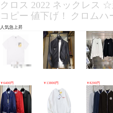
クロス 2022 ネックレス ☆
コピー 値下げ！ クロムハ
人気急上昇
￥
6400
円
￥
13800
円
￥
8200
円