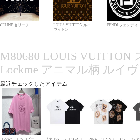
CELINE セリーヌ
LOUIS VUITTON ルイ
FENDI フェンディ
ヴィトン
M80680 LOUIS VUITT
Lockme アニマル柄 ルイ
最近チェックしたアイテム
Loeweロエベコピー
人気 BALENCIAGAコ
2024LOUIS VUITTON
GI