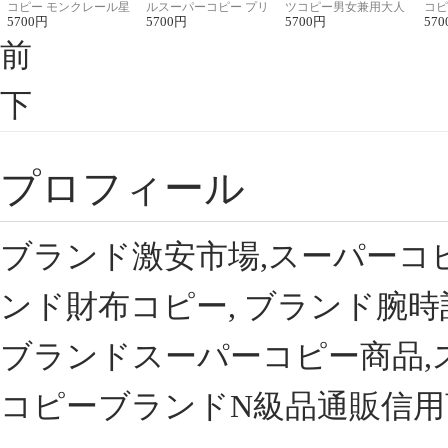
コピー モンクレール星
ルスーパーコピー プリ
ツコピー男女兼用大人
コピ
座半袖Tシャツ
5700
円
ント半袖Tシャツ
5700
円
可愛い春夏コーデ
5700
円
ィブ
570
前
下
プロフィール
ブランド激安市場,スーパーコ
ンド財布コピー, ブランド腕時
ブランドスーパーコピー商品,
コピーブランドN級品通販信用