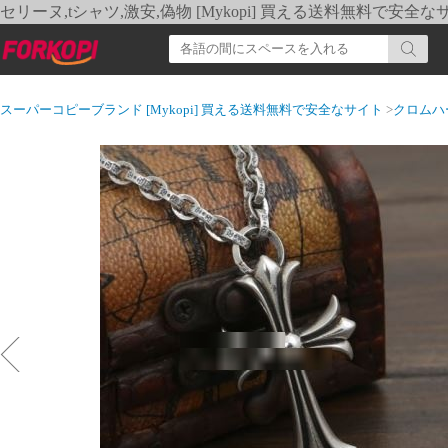
セリーヌ,tシャツ,激安,偽物 [Mykopi] 買える送料無料で安全な
スーパーコピーブランド [Mykopi] 買える送料無料で安全なサイト
>
クロムハ