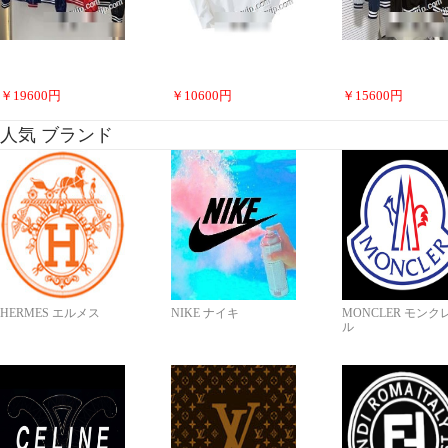
￥
19600
円
￥
10600
円
￥
15600
円
人気 ブランド
HERMES エルメス
NIKE ナイキ
MONCLER モンク
ル