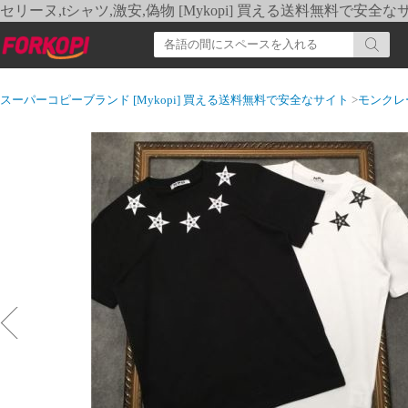
セリーヌ,tシャツ,激安,偽物 [Mykopi] 買える送料無料で安全な
スーパーコピーブランド [Mykopi] 買える送料無料で安全なサイト
>
モンクレ