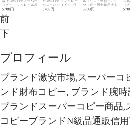
場 MONCLERスーパー
MONCLER モンクレー
ルプリント半袖Tシャ
ル高
コピー モンクレール星
ルスーパーコピー プリ
ツコピー男女兼用大人
コピ
座半袖Tシャツ
5700
円
ント半袖Tシャツ
5700
円
可愛い春夏コーデ
5700
円
ィブ
570
前
下
プロフィール
ブランド激安市場,スーパーコ
ンド財布コピー, ブランド腕時
ブランドスーパーコピー商品,
コピーブランドN級品通販信用