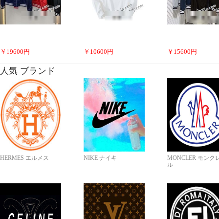
￥
19600
円
￥
10600
円
￥
15600
円
人気 ブランド
HERMES エルメス
NIKE ナイキ
MONCLER モンク
ル