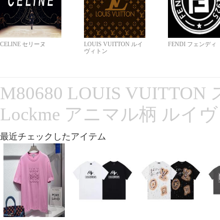
CELINE セリーヌ
LOUIS VUITTON ルイ
FENDI フェンディ
ヴィトン
M80680 LOUIS VUITT
Lockme アニマル柄 ルイ
最近チェックしたアイテム