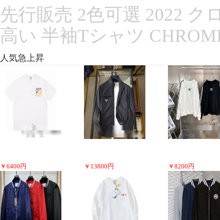
先行販売 2色可選 2022
高い 半袖Tシャツ CHROM
人気急上昇
￥
6400
円
￥
13800
円
￥
8200
円