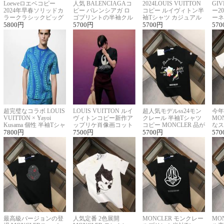
Loeweロエベコピー
人気 BALENCIAGAコ
2024LOUIS VUITTON
GI
2024年早春ソリッドカ
ピー バレンシアガ ロ
コピー ルイヴィトン半
ー2
ラークラシックビッグ
ゴプリントの半袖クル
袖Tシャツ カジュアル
ーネ
ロゴ刺繍Tシャツ
5800
円
ーネックTシャツ
5700
円
に馴染む 2色展開
5700
円
ー 
570
超完璧なコラボ LOUIS
LOUIS VUITTON ルイ
超人気モデルss24モン
今年
VUITTON × Yayoi
ヴィトンコピー新作ア
クレール 半袖Tシャツ
MO
Kusama 個性 半袖Tシャ
ップリケ肖像画コット
コピー MONCLER 品が
なス
ツコピー男女兼用
7800
円
ンニット半袖Tシャツ
7500
円
良く見た目
5700
円
ルコ
570
最高級バージョンの登
人気定番 2色展開
MONCLER モンクレー
MO