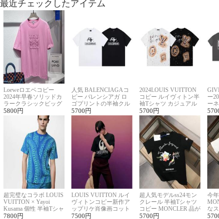
最近チェックしたアイテム
Loeweロエベコピー
人気 BALENCIAGAコ
2024LOUIS VUITTON
GI
2024年早春ソリッドカ
ピー バレンシアガ ロ
コピー ルイヴィトン半
ー2
ラークラシックビッグ
ゴプリントの半袖クル
袖Tシャツ カジュアル
ーネ
ロゴ刺繍Tシャツ
5800
円
ーネックTシャツ
5700
円
に馴染む 2色展開
5700
円
ー 
570
超完璧なコラボ LOUIS
LOUIS VUITTON ルイ
超人気モデルss24モン
今年
VUITTON × Yayoi
ヴィトンコピー新作ア
クレール 半袖Tシャツ
MO
Kusama 個性 半袖Tシャ
ップリケ肖像画コット
コピー MONCLER 品が
なス
ツコピー男女兼用
7800
円
ンニット半袖Tシャツ
7500
円
良く見た目
5700
円
ルコ
570