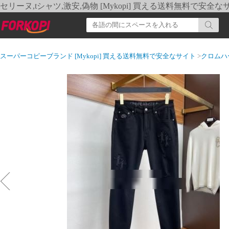
セリーヌ,tシャツ,激安,偽物 [Mykopi] 買える送料無料で安全な
スーパーコピーブランド [Mykopi] 買える送料無料で安全なサイト
>
クロムハ