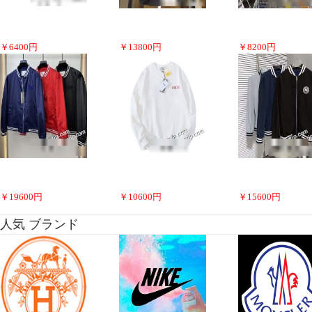
￥
6400
円
￥
13800
円
￥
8200
円
￥
19600
円
￥
10600
円
￥
15600
円
人気 ブランド