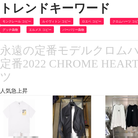
トレンドキーワード
モンクレール コピー
ルイヴィトン コピー
ロエベ コピー
クロムハーツ コ
グッチ偽物
エルメス コピー
バーバリー偽物
永遠の定番モデルクロムハ
定番2022 CHROME HE
ツ
人気急上昇