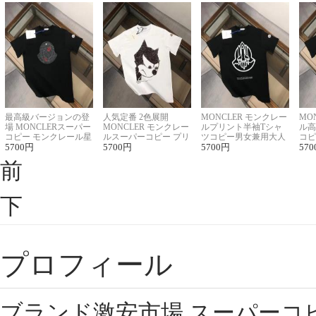
最高級バージョンの登
人気定番 2色展開
MONCLER モンクレー
MO
場 MONCLERスーパー
MONCLER モンクレー
ルプリント半袖Tシャ
ル高
コピー モンクレール星
ルスーパーコピー プリ
ツコピー男女兼用大人
コピ
座半袖Tシャツ
5700
円
ント半袖Tシャツ
5700
円
可愛い春夏コーデ
5700
円
ィブ
570
前
下
プロフィール
ブランド激安市場,スーパーコ