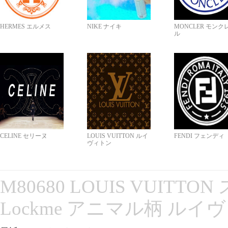
HERMES エルメス
NIKE ナイキ
MONCLER モンク
ル
CELINE セリーヌ
LOUIS VUITTON ルイ
FENDI フェンディ
ヴィトン
M80680 LOUIS VUITT
Lockme アニマル柄 ルイ