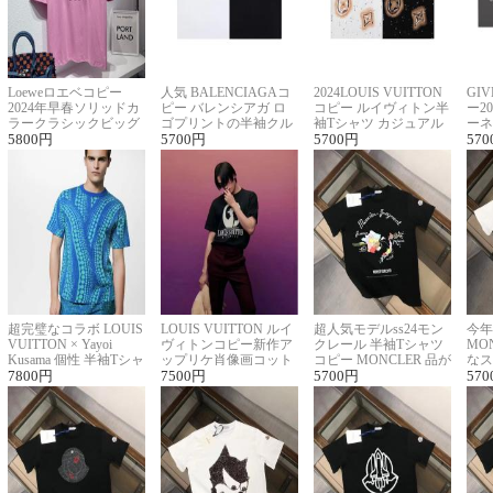
Loeweロエベコピー
人気 BALENCIAGAコ
2024LOUIS VUITTON
GI
2024年早春ソリッドカ
ピー バレンシアガ ロ
コピー ルイヴィトン半
ー2
ラークラシックビッグ
ゴプリントの半袖クル
袖Tシャツ カジュアル
ーネ
ロゴ刺繍Tシャツ
5800
円
ーネックTシャツ
5700
円
に馴染む 2色展開
5700
円
ー 
570
超完璧なコラボ LOUIS
LOUIS VUITTON ルイ
超人気モデルss24モン
今年
VUITTON × Yayoi
ヴィトンコピー新作ア
クレール 半袖Tシャツ
MO
Kusama 個性 半袖Tシャ
ップリケ肖像画コット
コピー MONCLER 品が
なス
ツコピー男女兼用
7800
円
ンニット半袖Tシャツ
7500
円
良く見た目
5700
円
ルコ
570