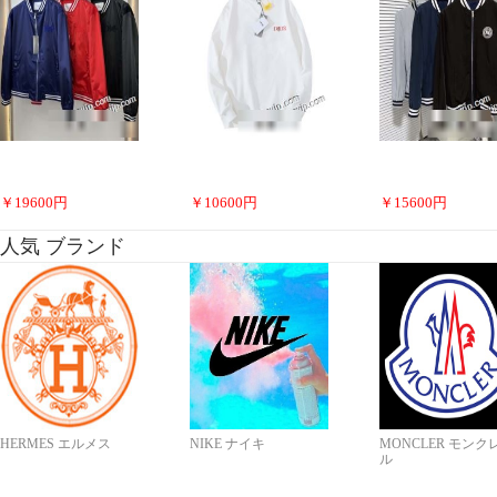
￥
19600
円
￥
10600
円
￥
15600
円
人気 ブランド
HERMES エルメス
NIKE ナイキ
MONCLER モンク
ル