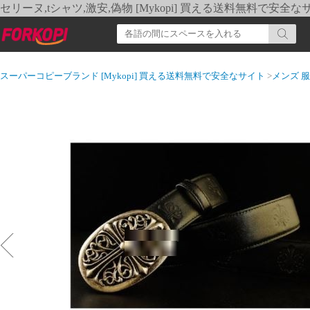
セリーヌ,tシャツ,激安,偽物 [Mykopi] 買える送料無料で安全な
スーパーコピーブランド [Mykopi] 買える送料無料で安全なサイト
>
メンズ 服