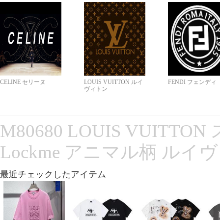
CELINE セリーヌ
LOUIS VUITTON ルイ
FENDI フェンディ
ヴィトン
M80680 LOUIS VUITT
Lockme アニマル柄 ルイ
最近チェックしたアイテム