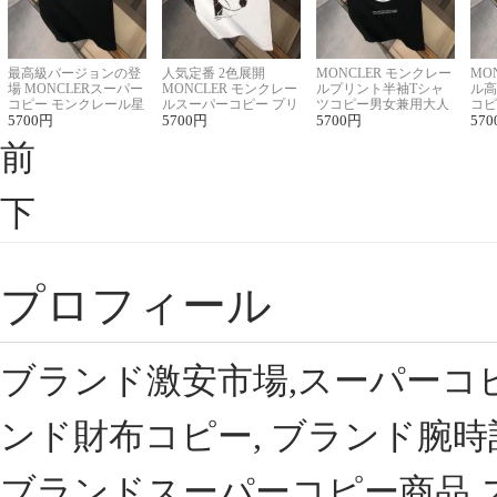
最高級バージョンの登
人気定番 2色展開
MONCLER モンクレー
MO
場 MONCLERスーパー
MONCLER モンクレー
ルプリント半袖Tシャ
ル高
コピー モンクレール星
ルスーパーコピー プリ
ツコピー男女兼用大人
コピ
座半袖Tシャツ
5700
円
ント半袖Tシャツ
5700
円
可愛い春夏コーデ
5700
円
ィブ
570
前
下
プロフィール
ブランド激安市場,スーパーコ
ンド財布コピー, ブランド腕時
ブランドスーパーコピー商品,