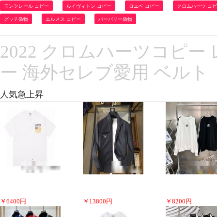
モンクレール コピー
ルイヴィトン コピー
ロエベ コピー
クロムハーツ コ
グッチ偽物
エルメス コピー
バーバリー偽物
2022 クロムハーツコピー レ
ー 海外セレブ愛用 ベルト
人気急上昇
￥
6400
円
￥
13800
円
￥
8200
円