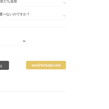
888)友だち追加
選べないのですか？
use@forkopi.com