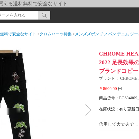
pi] 買える送料無料で安全なサイト
送料無料で安全なサイト
>
クロムハーツ特集
>
メンズズボン チノパン デニム ジー
CHROME H
2022 足長効
ブランドコピー
ブランド：
CHROME
￥8600.00
円
商品货号：ECS84009
在庫状況：有り
更新日期
信用して大丈夫でし