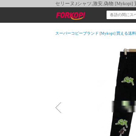
セリーヌ,tシャツ,激安,偽物 [Myko
スーパーコピーブランド [Mykopi] 買える