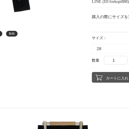
LINE (ID:forkopi
購入の際にサイズを
動画
サイズ：
数量