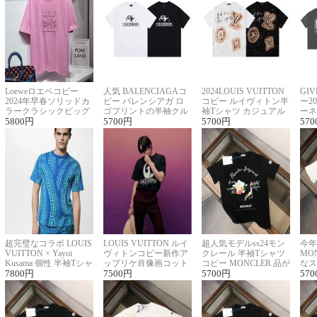
Loeweロエベコピー
人気 BALENCIAGAコ
2024LOUIS VUITTON
GI
2024年早春ソリッドカ
ピー バレンシアガ ロ
コピー ルイヴィトン半
ー2
ラークラシックビッグ
ゴプリントの半袖クル
袖Tシャツ カジュアル
ーネ
ロゴ刺繍Tシャツ
5800
円
ーネックTシャツ
5700
円
に馴染む 2色展開
5700
円
ー 
570
超完璧なコラボ LOUIS
LOUIS VUITTON ルイ
超人気モデルss24モン
今年
VUITTON × Yayoi
ヴィトンコピー新作ア
クレール 半袖Tシャツ
MO
Kusama 個性 半袖Tシャ
ップリケ肖像画コット
コピー MONCLER 品が
なス
ツコピー男女兼用
7800
円
ンニット半袖Tシャツ
7500
円
良く見た目
5700
円
ルコ
570