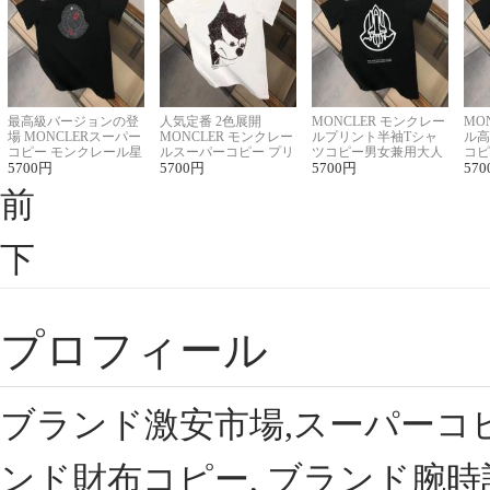
最高級バージョンの登
人気定番 2色展開
MONCLER モンクレー
MO
場 MONCLERスーパー
MONCLER モンクレー
ルプリント半袖Tシャ
ル高
コピー モンクレール星
ルスーパーコピー プリ
ツコピー男女兼用大人
コピ
座半袖Tシャツ
5700
円
ント半袖Tシャツ
5700
円
可愛い春夏コーデ
5700
円
ィブ
570
前
下
プロフィール
ブランド激安市場,スーパーコ
ンド財布コピー, ブランド腕時