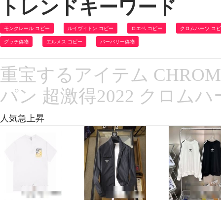
トレンドキーワード
モンクレール コピー
ルイヴィトン コピー
ロエベ コピー
クロムハーツ コ
グッチ偽物
エルメス コピー
バーバリー偽物
重宝するアイテム CHROM
パン 超激得2022 クロ
人気急上昇