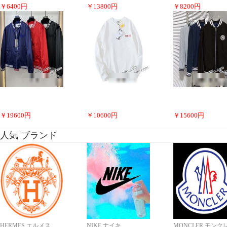
￥
6400
円
￥
13800
円
￥
8200
円
￥
19600
円
￥
10600
円
￥
15600
円
人気 ブランド
HERMES エルメス
NIKE ナイキ
MONCLER モンク