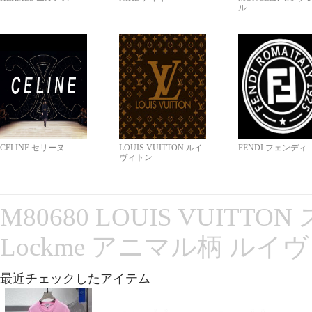
ル
CELINE セリーヌ
LOUIS VUITTON ルイ
FENDI フェンディ
ヴィトン
M80680 LOUIS VUITT
Lockme アニマル柄 ルイ
最近チェックしたアイテム