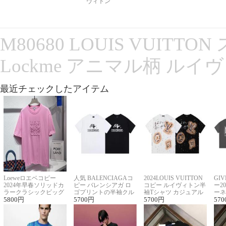
ヴィトン
M80680 LOUIS VUITT
Lockme アニマル柄 ルイ
最近チェックしたアイテム
Loeweロエベコピー
人気 BALENCIAGAコ
2024LOUIS VUITTON
GI
2024年早春ソリッドカ
ピー バレンシアガ ロ
コピー ルイヴィトン半
ー2
ラークラシックビッグ
ゴプリントの半袖クル
袖Tシャツ カジュアル
ーネ
ロゴ刺繍Tシャツ
5800
円
ーネックTシャツ
5700
円
に馴染む 2色展開
5700
円
ー 
570