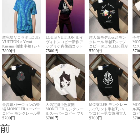
超完璧なコラボ LOUIS
LOUIS VUITTON ルイ
超人気モデルss24モン
今年
VUITTON × Yayoi
ヴィトンコピー新作ア
クレール 半袖Tシャツ
MO
Kusama 個性 半袖Tシャ
ップリケ肖像画コット
コピー MONCLER 品が
なス
ツコピー男女兼用
7800
円
ンニット半袖Tシャツ
7500
円
良く見た目
5700
円
ルコ
570
最高級バージョンの登
人気定番 2色展開
MONCLER モンクレー
MO
場 MONCLERスーパー
MONCLER モンクレー
ルプリント半袖Tシャ
ル高
コピー モンクレール星
ルスーパーコピー プリ
ツコピー男女兼用大人
コピ
座半袖Tシャツ
5700
円
ント半袖Tシャツ
5700
円
可愛い春夏コーデ
5700
円
ィブ
570
前