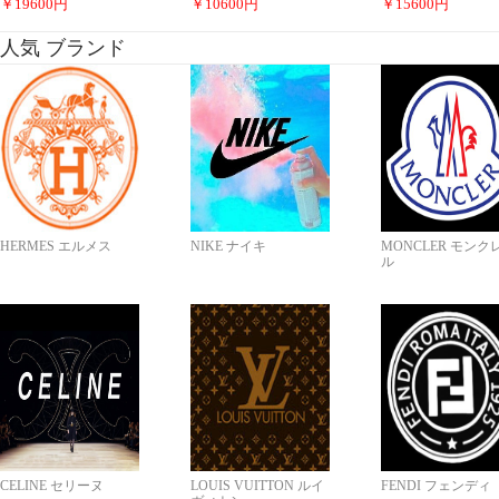
￥
19600
円
￥
10600
円
￥
15600
円
人気 ブランド
HERMES エルメス
NIKE ナイキ
MONCLER モンク
ル
CELINE セリーヌ
LOUIS VUITTON ルイ
FENDI フェンディ