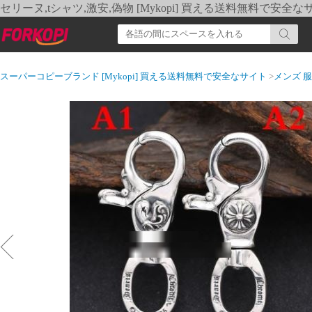
セリーヌ,tシャツ,激安,偽物 [Mykopi] 買える送料無料で安全な
スーパーコピーブランド [Mykopi] 買える送料無料で安全なサイト
>
メンズ 服