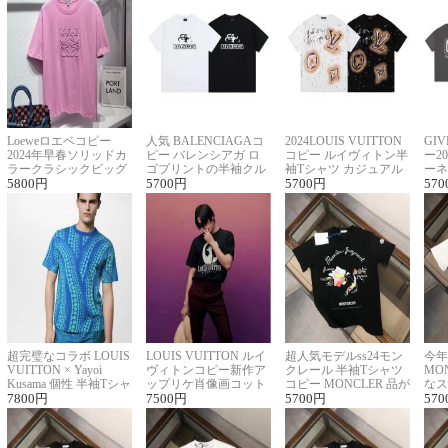
Loeweロエベコピー
人気 BALENCIAGAコ
2024LOUIS VUITTON
GI
2024年早春ソリッドカ
ピー バレンシアガ ロ
コピー ルイヴィトン半
ー2
ラークラシックビッグ
ゴプリントの半袖クル
袖Tシャツ カジュアル
ーネ
ロゴ刺繍Tシャツ
5800
円
ーネックTシャツ
5700
円
に馴染む 2色展開
5700
円
ー 
570
超完璧なコラボ LOUIS
LOUIS VUITTON ルイ
超人気モデルss24モン
今年
VUITTON × Yayoi
ヴィトンコピー新作ア
クレール 半袖Tシャツ
MO
Kusama 個性 半袖Tシャ
ップリケ肖像画コット
コピー MONCLER 品が
なス
ツコピー男女兼用
7800
円
ンニット半袖Tシャツ
7500
円
良く見た目
5700
円
ルコ
570