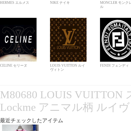
HERMES エルメス
NIKE ナイキ
MONCLER モンク
ル
CELINE セリーヌ
LOUIS VUITTON ルイ
FENDI フェンディ
ヴィトン
M80680 LOUIS VUITT
Lockme アニマル柄 ルイ
最近チェックしたアイテム