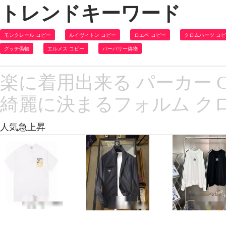
トレンドキーワード
モンクレール コピー
ルイヴィトン コピー
ロエベ コピー
クロムハーツ コ
グッチ偽物
エルメス コピー
バーバリー偽物
楽に着用出来る パーカー CHR
綺麗に決まるフォルム ク
人気急上昇