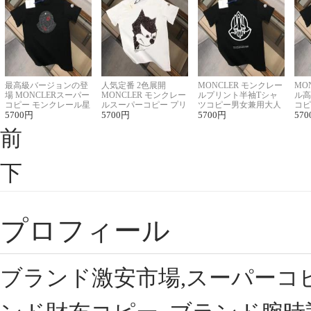
最高級バージョンの登
人気定番 2色展開
MONCLER モンクレー
MO
場 MONCLERスーパー
MONCLER モンクレー
ルプリント半袖Tシャ
ル高
コピー モンクレール星
ルスーパーコピー プリ
ツコピー男女兼用大人
コピ
座半袖Tシャツ
5700
円
ント半袖Tシャツ
5700
円
可愛い春夏コーデ
5700
円
ィブ
570
前
下
プロフィール
ブランド激安市場,スーパーコ