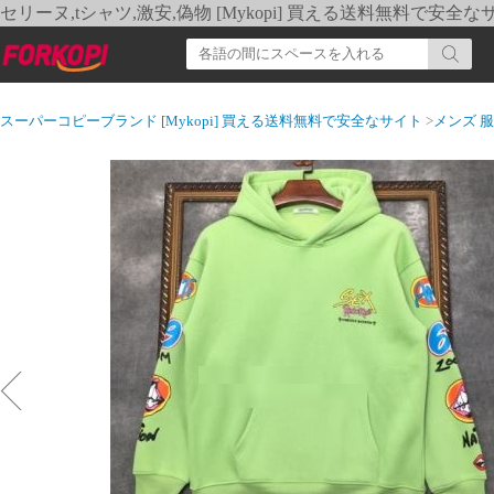
セリーヌ,tシャツ,激安,偽物 [Mykopi] 買える送料無料で安全な
スーパーコピーブランド [Mykopi] 買える送料無料で安全なサイト
>
メンズ 服