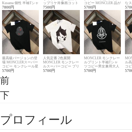
Kusama 個性 半袖Tシャ
ップリケ肖像画コット
コピー MONCLER 品が
なス
ツコピー男女兼用
7800
円
ンニット半袖Tシャツ
7500
円
良く見た目
5700
円
ルコ
570
最高級バージョンの登
人気定番 2色展開
MONCLER モンクレー
MO
場 MONCLERスーパー
MONCLER モンクレー
ルプリント半袖Tシャ
ル高
コピー モンクレール星
ルスーパーコピー プリ
ツコピー男女兼用大人
コピ
座半袖Tシャツ
5700
円
ント半袖Tシャツ
5700
円
可愛い春夏コーデ
5700
円
ィブ
570
前
下
プロフィール