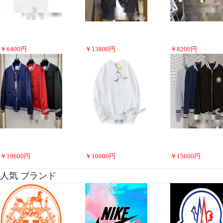
￥
6400
円
￥
13800
円
￥
8200
円
￥
19600
円
￥
10600
円
￥
15600
円
人気 ブランド