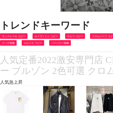
トレンドキーワード
モンクレール コピー
ルイヴィトン コピー
ロエベ コピー
クロムハーツ コ
グッチ偽物
エルメス コピー
バーバリー偽物
人気定番2022激安専門店 C
ー ブルゾン 2色可選 クロ
人気急上昇