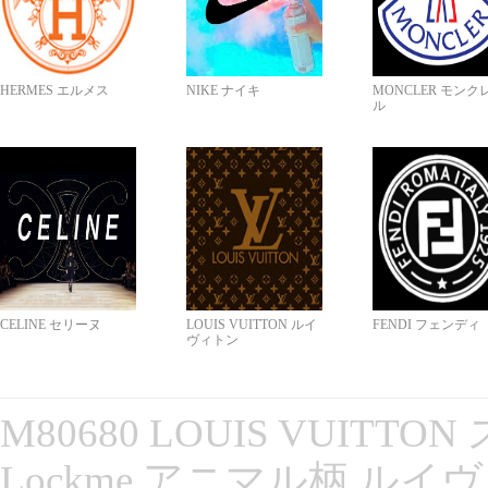
HERMES エルメス
NIKE ナイキ
MONCLER モンク
ル
CELINE セリーヌ
LOUIS VUITTON ルイ
FENDI フェンディ
ヴィトン
M80680 LOUIS VUITT
Lockme アニマル柄 ルイ