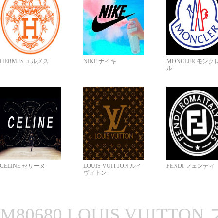
HERMES エルメス
NIKE ナイキ
MONCLER モンク
ル
CELINE セリーヌ
LOUIS VUITTON ルイ
FENDI フェンディ
ヴィトン
M80680 LOUIS VUITT