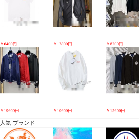
￥
6400
円
￥
13800
円
￥
8200
円
￥
19600
円
￥
10600
円
￥
15600
円
人気 ブランド