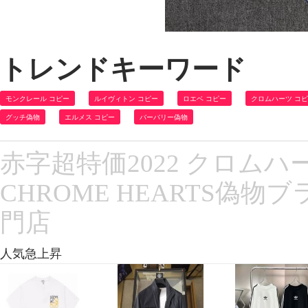
トレンドキーワード
モンクレール コピー
ルイヴィトン コピー
ロエベ コピー
クロムハーツ コ
グッチ偽物
エルメス コピー
バーバリー偽物
赤字超特価2022 クロム
CHROME HEARTS偽物
門店
人気急上昇