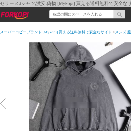
セリーヌ,tシャツ,激安,偽物 [Mykopi] 買える送料無料で安全な
スーパーコピーブランド [Mykopi] 買える送料無料で安全なサイト
>
メンズ 服