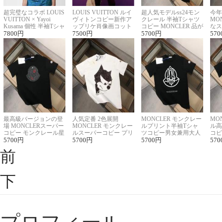
超完璧なコラボ LOUIS
LOUIS VUITTON ルイ
超人気モデルss24モン
今年
VUITTON × Yayoi
ヴィトンコピー新作ア
クレール 半袖Tシャツ
MO
Kusama 個性 半袖Tシャ
ップリケ肖像画コット
コピー MONCLER 品が
なス
ツコピー男女兼用
7800
円
ンニット半袖Tシャツ
7500
円
良く見た目
5700
円
ルコ
570
最高級バージョンの登
人気定番 2色展開
MONCLER モンクレー
MO
場 MONCLERスーパー
MONCLER モンクレー
ルプリント半袖Tシャ
ル高
コピー モンクレール星
ルスーパーコピー プリ
ツコピー男女兼用大人
コピ
座半袖Tシャツ
5700
円
ント半袖Tシャツ
5700
円
可愛い春夏コーデ
5700
円
ィブ
570
前
下