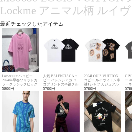
Lockme アニマル柄 ルイ
最近チェックしたアイテム
Loeweロエベコピー
人気 BALENCIAGAコ
2024LOUIS VUITTON
GI
2024年早春ソリッドカ
ピー バレンシアガ ロ
コピー ルイヴィトン半
ー2
ラークラシックビッグ
ゴプリントの半袖クル
袖Tシャツ カジュアル
ーネ
ロゴ刺繍Tシャツ
5800
円
ーネックTシャツ
5700
円
に馴染む 2色展開
5700
円
ー 
570