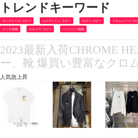
トレンドキーワード
モンクレール コピー
ルイヴィトン コピー
ロエベ コピー
クロムハーツ コ
グッチ偽物
エルメス コピー
バーバリー偽物
2023最新入荷CHROME 
ー、靴 爆買い豊富なクロ
人気急上昇