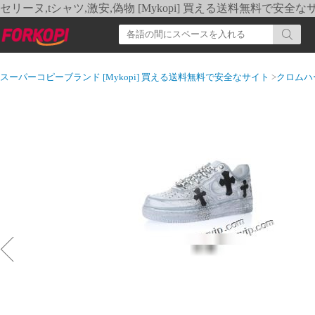
セリーヌ,tシャツ,激安,偽物 [Mykopi] 買える送料無料で安全な
スーパーコピーブランド [Mykopi] 買える送料無料で安全なサイト
>
クロムハ