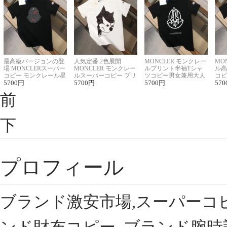
最高級バージョンの登
人気定番 2色展開
MONCLER モンクレー
MO
場 MONCLERスーパー
MONCLER モンクレー
ルプリント半袖Tシャ
ル高
コピー モンクレール星
ルスーパーコピー プリ
ツコピー男女兼用大人
コピ
座半袖Tシャツ
5700
円
ント半袖Tシャツ
5700
円
可愛い春夏コーデ
5700
円
ィブ
570
前
下
プロフィール
ブランド激安市場,スーパーコ