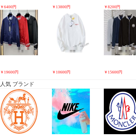
￥
6400
円
￥
13800
円
￥
8200
円
￥
19600
円
￥
10600
円
￥
15600
円
人気 ブランド