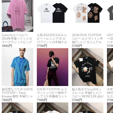
Loeweロエベコピー
人気 BALENCIAGAコ
2024LOUIS VUITTON
GI
2024年早春ソリッドカ
ピー バレンシアガ ロ
コピー ルイヴィトン半
ー2
ラークラシックビッグ
ゴプリントの半袖クル
袖Tシャツ カジュアル
ーネ
ロゴ刺繍Tシャツ
5800
円
ーネックTシャツ
5700
円
に馴染む 2色展開
5700
円
ー 
570
超完璧なコラボ LOUIS
LOUIS VUITTON ルイ
超人気モデルss24モン
今年
VUITTON × Yayoi
ヴィトンコピー新作ア
クレール 半袖Tシャツ
MO
Kusama 個性 半袖Tシャ
ップリケ肖像画コット
コピー MONCLER 品が
なス
ツコピー男女兼用
7800
円
ンニット半袖Tシャツ
7500
円
良く見た目
5700
円
ルコ
570