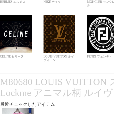
HERMES エルメス
NIKE ナイキ
MONCLER モンク
ル
CELINE セリーヌ
LOUIS VUITTON ルイ
FENDI フェンディ
ヴィトン
M80680 LOUIS VUITT
Lockme アニマル柄 ルイ
最近チェックしたアイテム