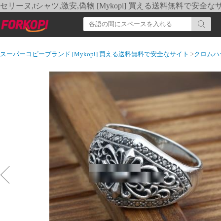
セリーヌ,tシャツ,激安,偽物 [Mykopi] 買える送料無料で安全な
スーパーコピーブランド [Mykopi] 買える送料無料で安全なサイト
>
クロムハ