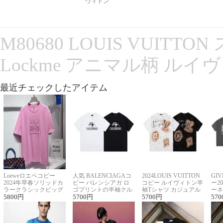
ヴィトン
M80680 LOUIS VUITT
Lockme アニマル柄 ルイ
最近チェックしたアイテム
Loeweロエベコピー
人気 BALENCIAGAコ
2024LOUIS VUITTON
GI
2024年早春ソリッドカ
ピー バレンシアガ ロ
コピー ルイヴィトン半
ー2
ラークラシックビッグ
ゴプリントの半袖クル
袖Tシャツ カジュアル
ーネ
ロゴ刺繍Tシャツ
5800
円
ーネックTシャツ
5700
円
に馴染む 2色展開
5700
円
ー 
570