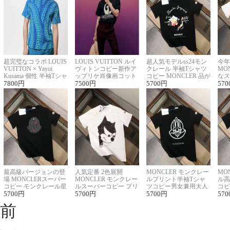
超完璧なコラボ LOUIS
LOUIS VUITTON ルイ
超人気モデルss24モン
今年
VUITTON × Yayoi
ヴィトンコピー新作ア
クレール 半袖Tシャツ
MO
Kusama 個性 半袖Tシャ
ップリケ肖像画コット
コピー MONCLER 品が
なス
ツコピー男女兼用
7800
円
ンニット半袖Tシャツ
7500
円
良く見た目
5700
円
ルコ
570
最高級バージョンの登
人気定番 2色展開
MONCLER モンクレー
MO
場 MONCLERスーパー
MONCLER モンクレー
ルプリント半袖Tシャ
ル高
コピー モンクレール星
ルスーパーコピー プリ
ツコピー男女兼用大人
コピ
座半袖Tシャツ
5700
円
ント半袖Tシャツ
5700
円
可愛い春夏コーデ
5700
円
ィブ
570
前