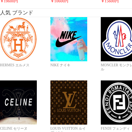
￥
19600
円
￥
10600
円
￥
15600
円
人気 ブランド
HERMES エルメス
NIKE ナイキ
MONCLER モンク
ル
CELINE セリーヌ
LOUIS VUITTON ルイ
FENDI フェンディ