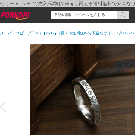
セリーヌ,tシャツ,激安,偽物 [Mykopi] 買える送料無料で安全な
スーパーコピーブランド [Mykopi] 買える送料無料で安全なサイト
>
クロムハ