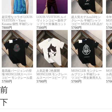
超完璧なコラボ LOUIS
LOUIS VUITTON ルイ
超人気モデルss24モン
今年
VUITTON × Yayoi
ヴィトンコピー新作ア
クレール 半袖Tシャツ
MO
Kusama 個性 半袖Tシャ
ップリケ肖像画コット
コピー MONCLER 品が
なス
ツコピー男女兼用
7800
円
ンニット半袖Tシャツ
7500
円
良く見た目
5700
円
ルコ
570
最高級バージョンの登
人気定番 2色展開
MONCLER モンクレー
MO
場 MONCLERスーパー
MONCLER モンクレー
ルプリント半袖Tシャ
ル高
コピー モンクレール星
ルスーパーコピー プリ
ツコピー男女兼用大人
コピ
座半袖Tシャツ
5700
円
ント半袖Tシャツ
5700
円
可愛い春夏コーデ
5700
円
ィブ
570
前
下