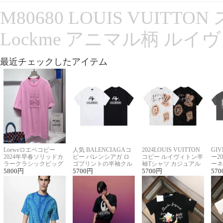
M80680 LOUIS VUITT
Lockme アニマル柄 ルイ
最近チェックしたアイテム
Loeweロエベコピー
人気 BALENCIAGAコ
2024LOUIS VUITTON
GI
2024年早春ソリッドカ
ピー バレンシアガ ロ
コピー ルイヴィトン半
ー2
ラークラシックビッグ
ゴプリントの半袖クル
袖Tシャツ カジュアル
ーネ
ロゴ刺繍Tシャツ
5800
円
ーネックTシャツ
5700
円
に馴染む 2色展開
5700
円
ー 
570