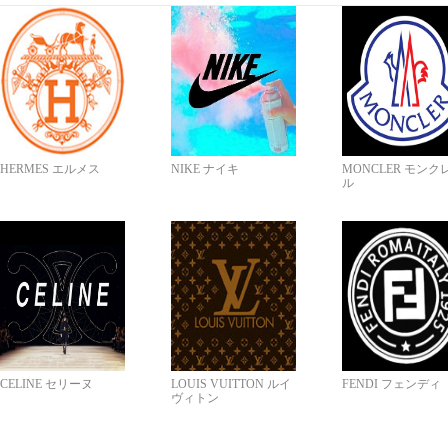
HERMES エルメス
NIKE ナイキ
MONCLER モンク
ル
CELINE セリーヌ
LOUIS VUITTON ルイ
FENDI フェンディ
ヴィトン