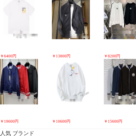
￥
6400
円
￥
13800
円
￥
8200
円
￥
19600
円
￥
10600
円
￥
15600
円
人気 ブランド