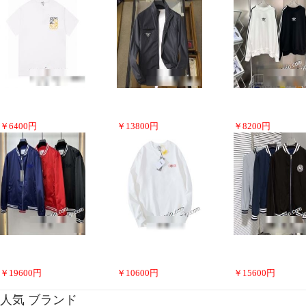
￥
6400
円
￥
13800
円
￥
8200
円
￥
19600
円
￥
10600
円
￥
15600
円
人気 ブランド