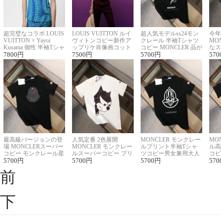
超完璧なコラボ LOUIS
LOUIS VUITTON ルイ
超人気モデルss24モン
今年
VUITTON × Yayoi
ヴィトンコピー新作ア
クレール 半袖Tシャツ
MO
Kusama 個性 半袖Tシャ
ップリケ肖像画コット
コピー MONCLER 品が
なス
ツコピー男女兼用
7800
円
ンニット半袖Tシャツ
7500
円
良く見た目
5700
円
ルコ
570
最高級バージョンの登
人気定番 2色展開
MONCLER モンクレー
MO
場 MONCLERスーパー
MONCLER モンクレー
ルプリント半袖Tシャ
ル高
コピー モンクレール星
ルスーパーコピー プリ
ツコピー男女兼用大人
コピ
座半袖Tシャツ
5700
円
ント半袖Tシャツ
5700
円
可愛い春夏コーデ
5700
円
ィブ
570
前
下