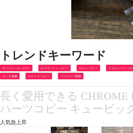
トレンドキーワード
モンクレール コピー
ルイヴィトン コピー
ロエベ コピー
クロムハーツ コ
グッチ偽物
エルメス コピー
バーバリー偽物
長く愛用できる CHROME 
ハーツコピー キュービック 
人気急上昇