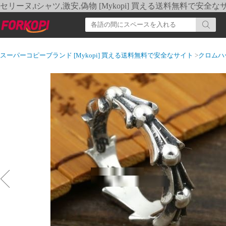
セリーヌ,tシャツ,激安,偽物 [Mykopi] 買える送料無料で安全な
スーパーコピーブランド [Mykopi] 買える送料無料で安全なサイト
>
クロムハ