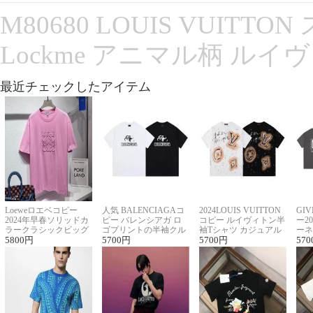
M80680 LOUIS VUITT
Lockme アニマル柄 ルイ
最近チェックしたアイテム
Loeweロエベコピー
人気 BALENCIAGAコ
2024LOUIS VUITTON
GI
2024年早春ソリッドカ
ピー バレンシアガ ロ
コピー ルイヴィトン半
ー2
ラークラシックビッグ
ゴプリントの半袖クル
袖Tシャツ カジュアル
ーネ
ロゴ刺繍Tシャツ
5800
円
ーネックTシャツ
5700
円
に馴染む 2色展開
5700
円
ー 
570