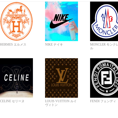
HERMES エルメス
NIKE ナイキ
MONCLER モンク
ル
CELINE セリーヌ
LOUIS VUITTON ルイ
FENDI フェンディ
ヴィトン