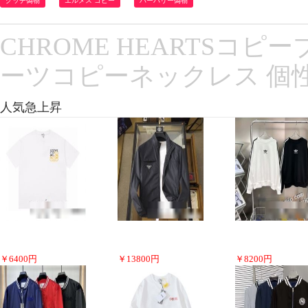
グッチ偽物
エルメス コピー
バーバリー偽物
CHROME HEARTSコピ
ーツコピーネックレス 個
人気急上昇
￥
6400
円
￥
13800
円
￥
8200
円