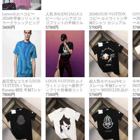
Loeweロエベコピー
人気 BALENCIAGAコ
2024LOUIS VUITTON
GI
2024年早春ソリッドカ
ピー バレンシアガ ロ
コピー ルイヴィトン半
ー2
ラークラシックビッグ
ゴプリントの半袖クル
袖Tシャツ カジュアル
ーネ
ロゴ刺繍Tシャツ
5800
円
ーネックTシャツ
5700
円
に馴染む 2色展開
5700
円
ー 
570
超完璧なコラボ LOUIS
LOUIS VUITTON ルイ
超人気モデルss24モン
今年
VUITTON × Yayoi
ヴィトンコピー新作ア
クレール 半袖Tシャツ
MO
Kusama 個性 半袖Tシャ
ップリケ肖像画コット
コピー MONCLER 品が
なス
ツコピー男女兼用
7800
円
ンニット半袖Tシャツ
7500
円
良く見た目
5700
円
ルコ
570