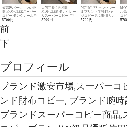
最高級バージョンの登
人気定番 2色展開
MONCLER モンクレー
MO
場 MONCLERスーパー
MONCLER モンクレー
ルプリント半袖Tシャ
ル高
コピー モンクレール星
ルスーパーコピー プリ
ツコピー男女兼用大人
コピ
座半袖Tシャツ
5700
円
ント半袖Tシャツ
5700
円
可愛い春夏コーデ
5700
円
ィブ
570
前
下
プロフィール
ブランド激安市場,スーパーコ
ンド財布コピー, ブランド腕時
ブランドスーパーコピー商品,