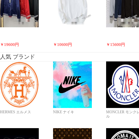
￥
19600
円
￥
10600
円
￥
15600
円
人気 ブランド
HERMES エルメス
NIKE ナイキ
MONCLER モンク
ル