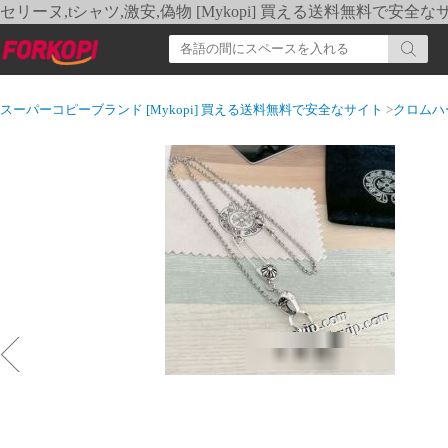
セリーヌ,tシャツ,激安,偽物 [Mykopi] 買える送料無料で安全な
スーパーコピーブランド [Mykopi] 買える送料無料で安全なサイト
>
クロムハ