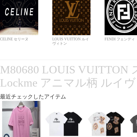
CELINE セリーヌ
LOUIS VUITTON ルイ
FENDI フェンディ
ヴィトン
M80680 LOUIS VUITT
Lockme アニマル柄 ルイ
最近チェックしたアイテム