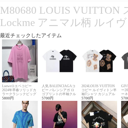
M80680 LOUIS VUITT
Lockme アニマル柄 ルイ
最近チェックしたアイテム
Loeweロエベコピー
人気 BALENCIAGAコ
2024LOUIS VUITTON
GI
2024年早春ソリッドカ
ピー バレンシアガ ロ
コピー ルイヴィトン半
ー2
ラークラシックビッグ
ゴプリントの半袖クル
袖Tシャツ カジュアル
ーネ
ロゴ刺繍Tシャツ
5800
円
ーネックTシャツ
5700
円
に馴染む 2色展開
5700
円
ー 
570