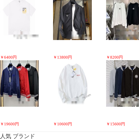
￥
6400
円
￥
13800
円
￥
8200
円
￥
19600
円
￥
10600
円
￥
15600
円
人気 ブランド