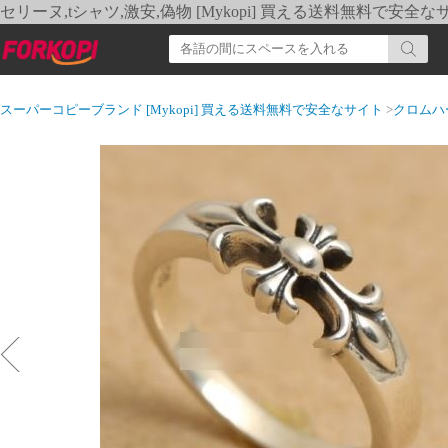
セリーヌ,tシャツ,激安,偽物 [Mykopi] 買える送料無料で安全な
スーパーコピーブランド [Mykopi] 買える送料無料で安全なサイト
>
クロムハ