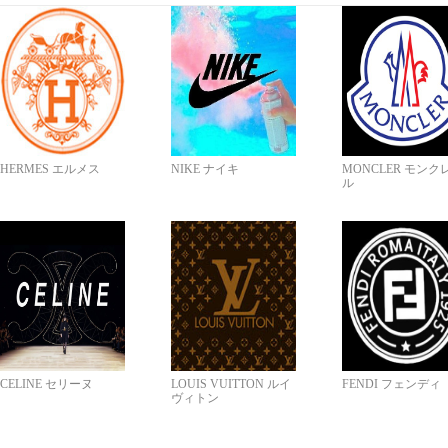
HERMES エルメス
NIKE ナイキ
MONCLER モンク
ル
CELINE セリーヌ
LOUIS VUITTON ルイ
FENDI フェンディ
ヴィトン