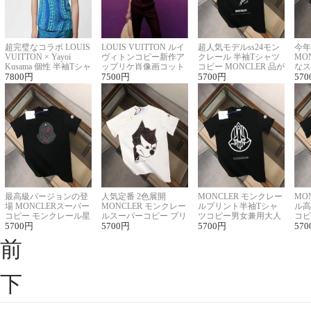
超完璧なコラボ LOUIS
LOUIS VUITTON ルイ
超人気モデルss24モン
今年
VUITTON × Yayoi
ヴィトンコピー新作ア
クレール 半袖Tシャツ
MO
Kusama 個性 半袖Tシャ
ップリケ肖像画コット
コピー MONCLER 品が
なス
ツコピー男女兼用
7800
円
ンニット半袖Tシャツ
7500
円
良く見た目
5700
円
ルコ
570
最高級バージョンの登
人気定番 2色展開
MONCLER モンクレー
MO
場 MONCLERスーパー
MONCLER モンクレー
ルプリント半袖Tシャ
ル高
コピー モンクレール星
ルスーパーコピー プリ
ツコピー男女兼用大人
コピ
座半袖Tシャツ
5700
円
ント半袖Tシャツ
5700
円
可愛い春夏コーデ
5700
円
ィブ
570
前
下