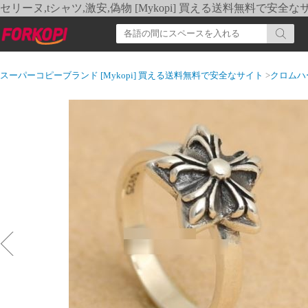
セリーヌ,tシャツ,激安,偽物 [Mykopi] 買える送料無料で安全な
スーパーコピーブランド [Mykopi] 買える送料無料で安全なサイト
>
クロムハ