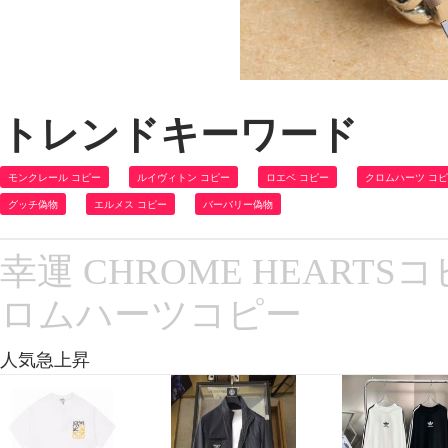
トレンドキーワード
モンクレール コピー
ルイヴィトン コピー
ロエベ コピー
クロムハーツ コ
グッチ偽物
エルメス コピー
バーバリー偽物
幸運 CHROME HEARTS
ロムハーツコピー
人気急上昇