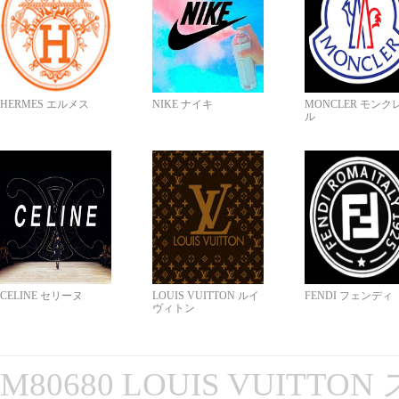
HERMES エルメス
NIKE ナイキ
MONCLER モンク
ル
CELINE セリーヌ
LOUIS VUITTON ルイ
FENDI フェンディ
ヴィトン
M80680 LOUIS VUITT