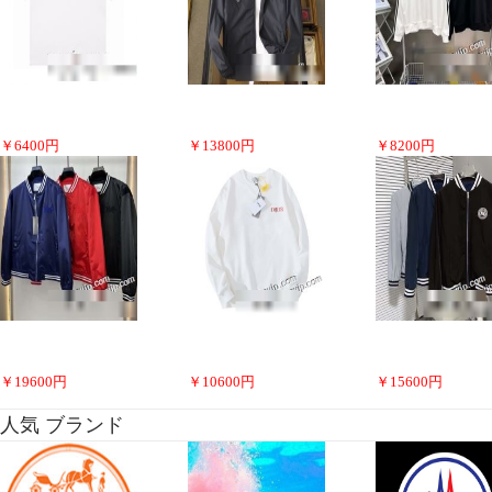
￥
6400
円
￥
13800
円
￥
8200
円
￥
19600
円
￥
10600
円
￥
15600
円
人気 ブランド