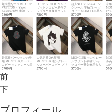
超完璧なコラボ LOUIS
LOUIS VUITTON ルイ
超人気モデルss24モン
今年
VUITTON × Yayoi
ヴィトンコピー新作ア
クレール 半袖Tシャツ
MO
Kusama 個性 半袖Tシャ
ップリケ肖像画コット
コピー MONCLER 品が
なス
ツコピー男女兼用
7800
円
ンニット半袖Tシャツ
7500
円
良く見た目
5700
円
ルコ
570
最高級バージョンの登
人気定番 2色展開
MONCLER モンクレー
MO
場 MONCLERスーパー
MONCLER モンクレー
ルプリント半袖Tシャ
ル高
コピー モンクレール星
ルスーパーコピー プリ
ツコピー男女兼用大人
コピ
座半袖Tシャツ
5700
円
ント半袖Tシャツ
5700
円
可愛い春夏コーデ
5700
円
ィブ
570
前
下
プロフィール