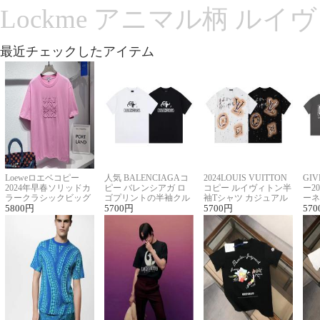
Lockme アニマル柄 ルイ
最近チェックしたアイテム
Loeweロエベコピー
人気 BALENCIAGAコ
2024LOUIS VUITTON
GI
2024年早春ソリッドカ
ピー バレンシアガ ロ
コピー ルイヴィトン半
ー2
ラークラシックビッグ
ゴプリントの半袖クル
袖Tシャツ カジュアル
ーネ
ロゴ刺繍Tシャツ
5800
円
ーネックTシャツ
5700
円
に馴染む 2色展開
5700
円
ー 
570