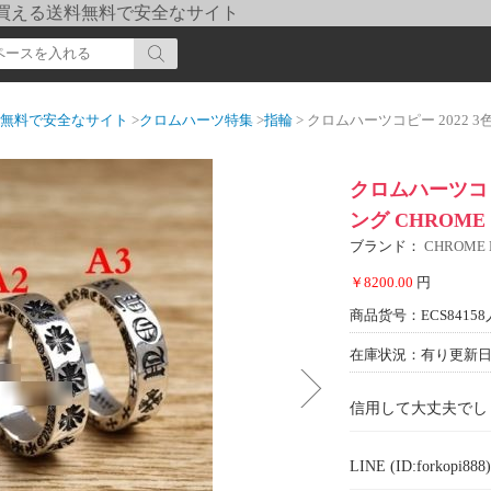
pi] 買える送料無料で安全なサイト
送料無料で安全なサイト
>
クロムハーツ特集
>
指輪
> クロムハーツコピー 2022 3色可
クロムハーツコピー
ング CHROME
ブランド：
CHROME
￥8200.00
円
商品货号：ECS84158
在庫状況：有り
更新日期
信用して大丈夫でし
LINE (ID:forkopi