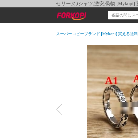
セリーヌ,tシャツ,激安,偽物 [Myko
スーパーコピーブランド [Mykopi] 買える