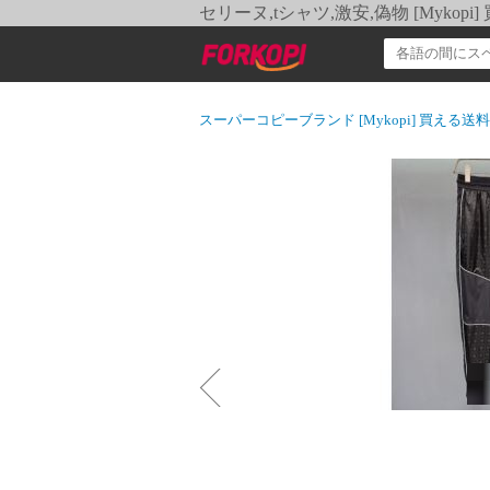
セリーヌ,tシャツ,激安,偽物 [Myko
スーパーコピーブランド [Mykopi] 買える