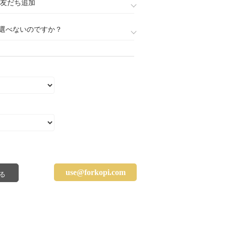
888)友だち追加
選べないのですか？
use@forkopi.com