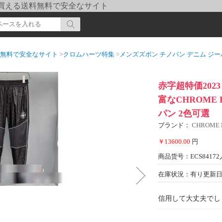
pi] 買える送料無料で安全なサイト
送料無料で安全なサイト
>
クロムハーツ特集
>
メンズズボン チノパン デニム ジー
赤字超特価202
富なCHROME 
パン 2色可選
ブランド：
CHROME
￥13600.00
円
商品货号：ECS84172
在庫状況：有り
更新日期
信用して大丈夫でし