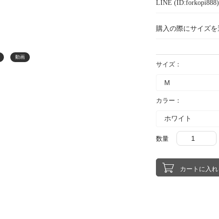
LINE (ID:forkopi
購入の際にサイズを
動画
サイズ：
カラー：
数量