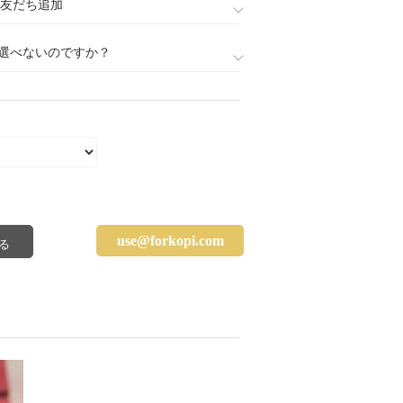
888)友だち追加
選べないのですか？
use@forkopi.com