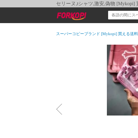
セリーヌ,tシャツ,激安,偽物 [Myko
スーパーコピーブランド [Mykopi] 買える