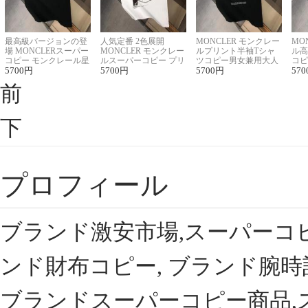
最高級バージョンの登
人気定番 2色展開
MONCLER モンクレー
MO
場 MONCLERスーパー
MONCLER モンクレー
ルプリント半袖Tシャ
ル高
コピー モンクレール星
ルスーパーコピー プリ
ツコピー男女兼用大人
コピ
座半袖Tシャツ
5700
円
ント半袖Tシャツ
5700
円
可愛い春夏コーデ
5700
円
ィブ
570
前
下
プロフィール
ブランド激安市場,スーパーコ
ンド財布コピー, ブランド腕時
ブランドスーパーコピー商品,