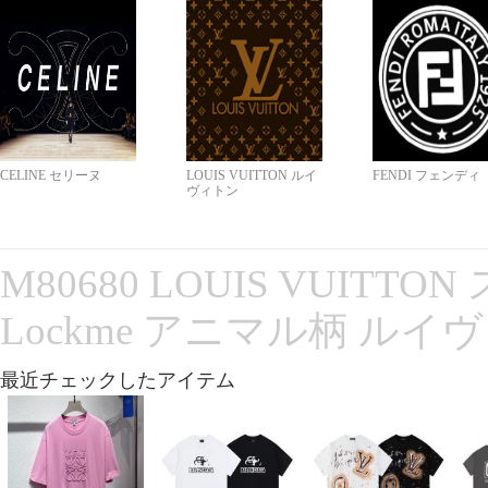
CELINE セリーヌ
LOUIS VUITTON ルイ
FENDI フェンディ
ヴィトン
M80680 LOUIS VUITT
Lockme アニマル柄 ルイ
最近チェックしたアイテム