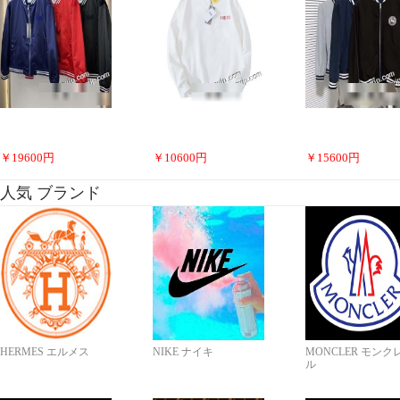
￥
19600
円
￥
10600
円
￥
15600
円
人気 ブランド
HERMES エルメス
NIKE ナイキ
MONCLER モンク
ル