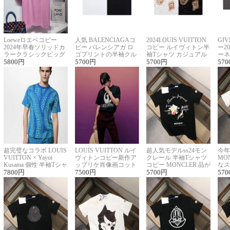
Loeweロエベコピー
人気 BALENCIAGAコ
2024LOUIS VUITTON
GI
2024年早春ソリッドカ
ピー バレンシアガ ロ
コピー ルイヴィトン半
ー2
ラークラシックビッグ
ゴプリントの半袖クル
袖Tシャツ カジュアル
ーネ
ロゴ刺繍Tシャツ
5800
円
ーネックTシャツ
5700
円
に馴染む 2色展開
5700
円
ー 
570
超完璧なコラボ LOUIS
LOUIS VUITTON ルイ
超人気モデルss24モン
今年
VUITTON × Yayoi
ヴィトンコピー新作ア
クレール 半袖Tシャツ
MO
Kusama 個性 半袖Tシャ
ップリケ肖像画コット
コピー MONCLER 品が
なス
ツコピー男女兼用
7800
円
ンニット半袖Tシャツ
7500
円
良く見た目
5700
円
ルコ
570