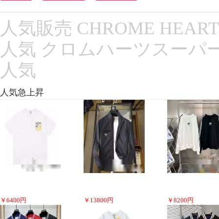
人気販売 CHROME HEA
人気 クロムハーツスーパ
人気
人気急上昇
￥
6400
円
￥
13800
円
￥
8200
円