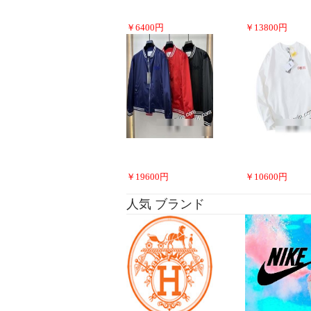
￥
6400
円
￥
13800
円
￥
19600
円
￥
10600
円
人気 ブランド