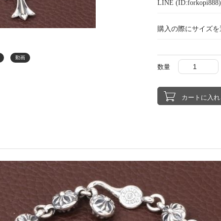
LINE (ID:forkopi
購入の際にサイズを
動画
数量