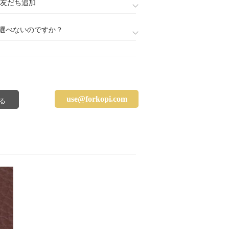
888)友だち追加
選べないのですか？
use@forkopi.com