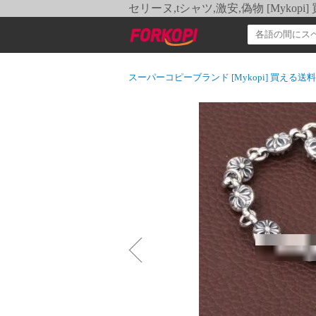
セリーヌ,tシャツ,激安,偽物 [Myko
スーパーコピーブランド [Mykopi] 買える