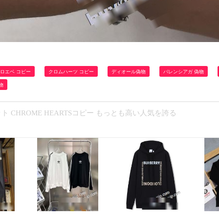
ロエベ コピー
クロムハーツ コピー
ディオール偽物
バレンシアガ 偽物
物
ト CHROME HEARTSコピー もっとも高い人気を誇る