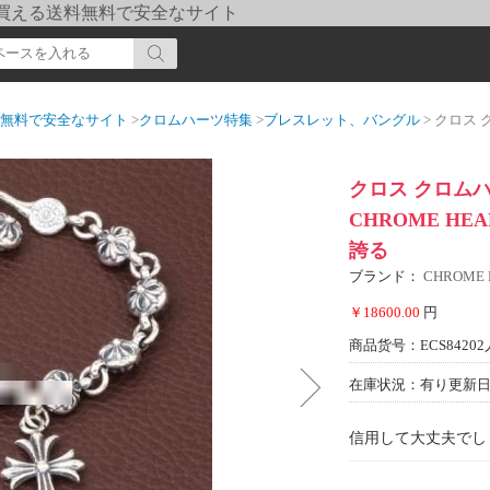
pi] 買える送料無料で安全なサイト
送料無料で安全なサイト
>
クロムハーツ特集
>
ブレスレット、バングル
> クロス クロムハ
クロス クロムハ
CHROME H
誇る
ブランド：
CHROME
￥18600.00
円
商品货号：ECS84202
在庫状況：有り
更新日期
信用して大丈夫でし