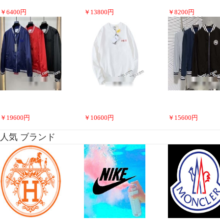
￥
6400
円
￥
13800
円
￥
8200
円
￥
19600
円
￥
10600
円
￥
15600
円
人気 ブランド