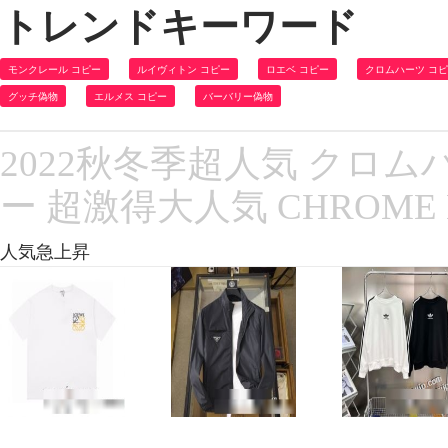
トレンドキーワード
モンクレール コピー
ルイヴィトン コピー
ロエベ コピー
クロムハーツ コ
グッチ偽物
エルメス コピー
バーバリー偽物
2022秋冬季超人気 クロム
ー 超激得大人気 CHROME
人気急上昇