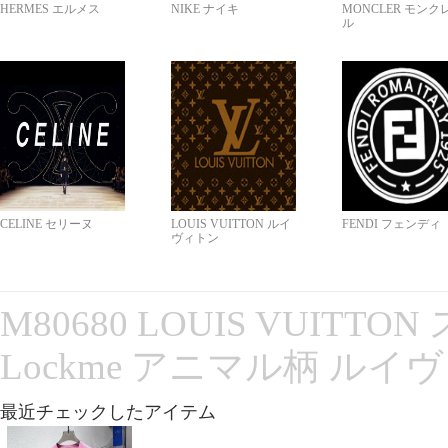
HERMES エルメス
NIKE ナイキ
MONCLER モンク
ル
CELINE セリーヌ
LOUIS VUITTON ルイ
FENDI フェンディ
ヴィトン
M80680 LOUIS VUITT
Lockme アニマル柄 ルイ
最近チェックしたアイテム