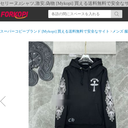
セリーヌ,tシャツ,激安,偽物 [Mykopi] 買える送料無料で安全な
スーパーコピーブランド [Mykopi] 買える送料無料で安全なサイト
>
メンズ 服