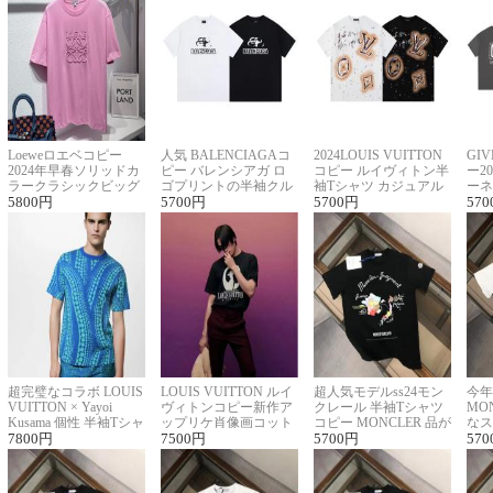
Loeweロエベコピー
人気 BALENCIAGAコ
2024LOUIS VUITTON
GI
2024年早春ソリッドカ
ピー バレンシアガ ロ
コピー ルイヴィトン半
ー2
ラークラシックビッグ
ゴプリントの半袖クル
袖Tシャツ カジュアル
ーネ
ロゴ刺繍Tシャツ
5800
円
ーネックTシャツ
5700
円
に馴染む 2色展開
5700
円
ー 
570
超完璧なコラボ LOUIS
LOUIS VUITTON ルイ
超人気モデルss24モン
今年
VUITTON × Yayoi
ヴィトンコピー新作ア
クレール 半袖Tシャツ
MO
Kusama 個性 半袖Tシャ
ップリケ肖像画コット
コピー MONCLER 品が
なス
ツコピー男女兼用
7800
円
ンニット半袖Tシャツ
7500
円
良く見た目
5700
円
ルコ
570