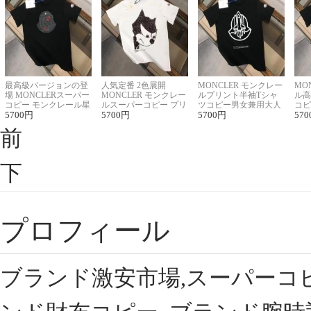
最高級バージョンの登
人気定番 2色展開
MONCLER モンクレー
MO
場 MONCLERスーパー
MONCLER モンクレー
ルプリント半袖Tシャ
ル高
コピー モンクレール星
ルスーパーコピー プリ
ツコピー男女兼用大人
コピ
座半袖Tシャツ
5700
円
ント半袖Tシャツ
5700
円
可愛い春夏コーデ
5700
円
ィブ
570
前
下
プロフィール
ブランド激安市場,スーパーコ