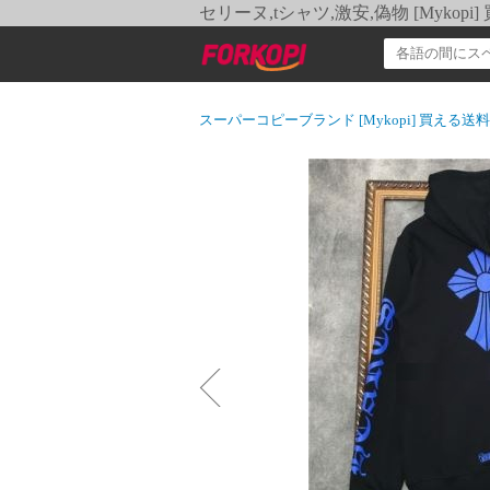
セリーヌ,tシャツ,激安,偽物 [Myko
スーパーコピーブランド [Mykopi] 買える