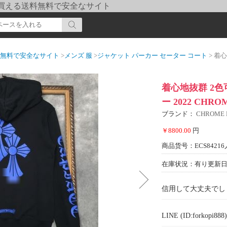
pi] 買える送料無料で安全なサイト
送料無料で安全なサイト
>
メンズ 服
>
ジャケット パーカー セーター コート
> 着心地抜
着心地抜群 2色
ー 2022 CHR
ブランド：
CHROME
￥8800.00
円
商品货号：ECS84216
在庫状況：有り
更新日期
信用して大丈夫でし
LINE (ID:forkopi