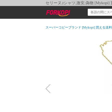
セリーヌ,tシャツ,激安,偽物 [Myko
スーパーコピーブランド [Mykopi] 買える