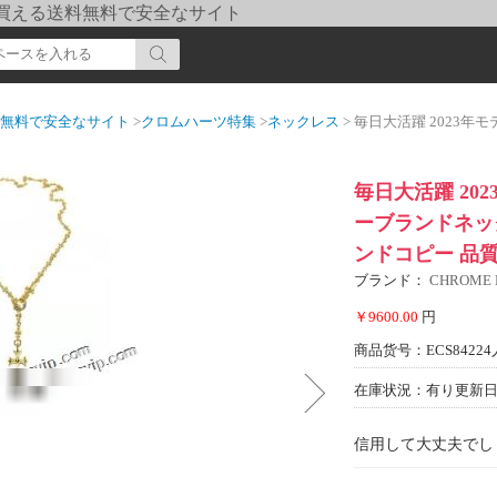
pi] 買える送料無料で安全なサイト
送料無料で安全なサイト
>
クロムハーツ特集
>
ネックレス
> 毎日大活躍 2023年モデル入荷 クロムハ
毎日大活躍 20
ーブランドネック
ンドコピー 品
ブランド：
CHROME
￥9600.00
円
商品货号：ECS84224
在庫状況：有り
更新日期
信用して大丈夫でし