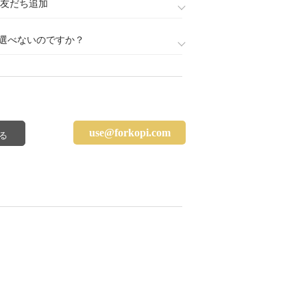
888)友だち追加
選べないのですか？
use@forkopi.com