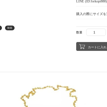
LINE (ID:forkopi
購入の際にサイズを
動画
数量