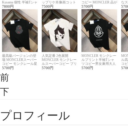
Kusama 個性 半袖Tシャ
ップリケ肖像画コット
コピー MONCLER 品が
なス
ツコピー男女兼用
7800
円
ンニット半袖Tシャツ
7500
円
良く見た目
5700
円
ルコ
570
最高級バージョンの登
人気定番 2色展開
MONCLER モンクレー
MO
場 MONCLERスーパー
MONCLER モンクレー
ルプリント半袖Tシャ
ル高
コピー モンクレール星
ルスーパーコピー プリ
ツコピー男女兼用大人
コピ
座半袖Tシャツ
5700
円
ント半袖Tシャツ
5700
円
可愛い春夏コーデ
5700
円
ィブ
570
前
下
プロフィール