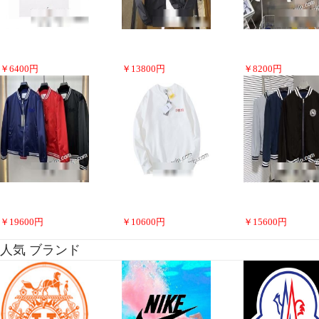
￥
6400
円
￥
13800
円
￥
8200
円
￥
19600
円
￥
10600
円
￥
15600
円
人気 ブランド