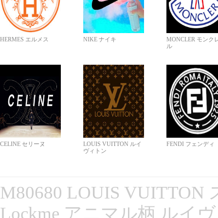
HERMES エルメス
NIKE ナイキ
MONCLER モンク
ル
CELINE セリーヌ
LOUIS VUITTON ルイ
FENDI フェンディ
ヴィトン
M80680 LOUIS VUITT
Lockme アニマル柄 ルイ