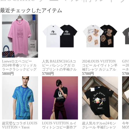
最近チェックしたアイテム
Loeweロエベコピー
人気 BALENCIAGAコ
2024LOUIS VUITTON
GI
2024年早春ソリッドカ
ピー バレンシアガ ロ
コピー ルイヴィトン半
ー2
ラークラシックビッグ
ゴプリントの半袖クル
袖Tシャツ カジュアル
ーネ
ロゴ刺繍Tシャツ
5800
円
ーネックTシャツ
5700
円
に馴染む 2色展開
5700
円
ー 
570
超完璧なコラボ LOUIS
LOUIS VUITTON ルイ
超人気モデルss24モン
今年
VUITTON × Yayoi
ヴィトンコピー新作ア
クレール 半袖Tシャツ
MO