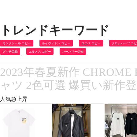
トレンドキーワード
モンクレール コピー
ルイヴィトン コピー
ロエベ コピー
クロムハーツ コ
グッチ偽物
エルメス コピー
バーバリー偽物
2023年春夏新作 CHROM
ャツ 2色可選 爆買い新作
人気急上昇