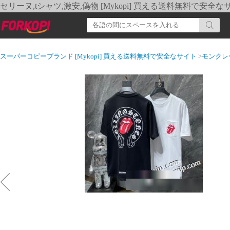
セリーヌ,tシャツ,激安,偽物 [Mykopi] 買える送料無料で安全な
スーパーコピーブランド [Mykopi] 買える送料無料で安全なサイト
>
モンクレ