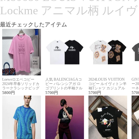
Lockme アニマル柄 ルイ
最近チェックしたアイテム
Loeweロエベコピー
人気 BALENCIAGAコ
2024LOUIS VUITTON
GI
2024年早春ソリッドカ
ピー バレンシアガ ロ
コピー ルイヴィトン半
ー2
ラークラシックビッグ
ゴプリントの半袖クル
袖Tシャツ カジュアル
ーネ
ロゴ刺繍Tシャツ
5800
円
ーネックTシャツ
5700
円
に馴染む 2色展開
5700
円
ー 
570