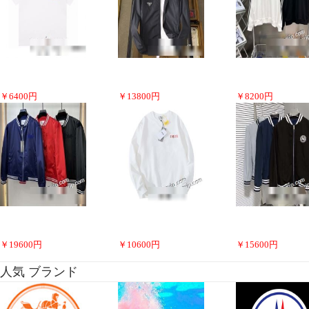
￥
6400
円
￥
13800
円
￥
8200
円
￥
19600
円
￥
10600
円
￥
15600
円
人気 ブランド