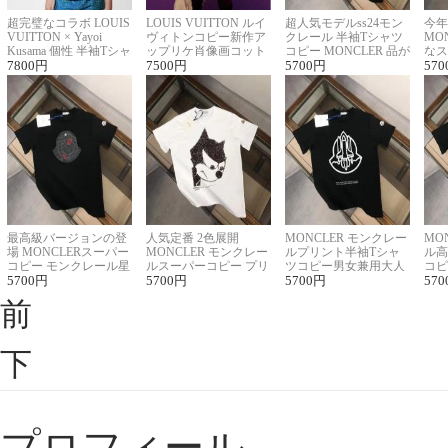
超完璧なコラボ LOUIS
LOUIS VUITTON ルイ
超人気モデルss24モン
今年
VUITTON × Yayoi
ヴィトンコピー新作ア
クレール 半袖Tシャツ
MO
Kusama 個性 半袖Tシャ
ップリケ肖像画コット
コピー MONCLER 品が
なス
ツコピー男女兼用
7800
円
ンニット半袖Tシャツ
7500
円
良く見た目
5700
円
ルコ
570
最高級バージョンの登
人気定番 2色展開
MONCLER モンクレー
MO
場 MONCLERスーパー
MONCLER モンクレー
ルプリント半袖Tシャ
ル高
コピー モンクレール星
ルスーパーコピー プリ
ツコピー男女兼用大人
コピ
座半袖Tシャツ
5700
円
ント半袖Tシャツ
5700
円
可愛い春夏コーデ
5700
円
ィブ
570
前
下
プロフィール