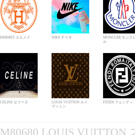
HERMES エルメス
NIKE ナイキ
MONCLER モンク
ル
CELINE セリーヌ
LOUIS VUITTON ルイ
FENDI フェンディ
ヴィトン
M80680 LOUIS VUITT