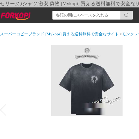
セリーヌ,tシャツ,激安,偽物 [Mykopi] 買える送料無料で安全な
スーパーコピーブランド [Mykopi] 買える送料無料で安全なサイト
>
モンクレ