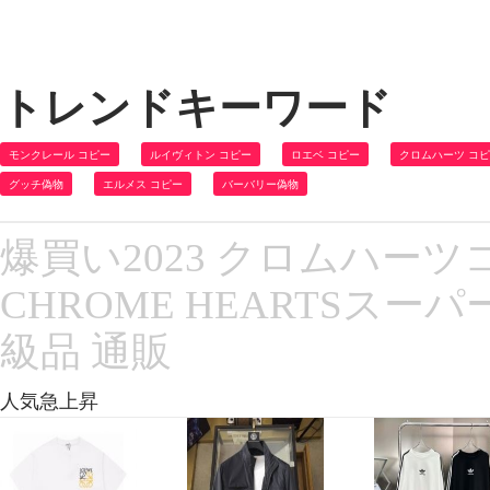
トレンドキーワード
モンクレール コピー
ルイヴィトン コピー
ロエベ コピー
クロムハーツ コ
グッチ偽物
エルメス コピー
バーバリー偽物
爆買い2023 クロムハー
CHROME HEARTSスー
級品 通販
人気急上昇