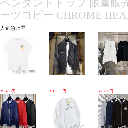
ペンダントトップ 限量販売 
ーツコピー CHROME HE
人気急上昇
￥
6400
円
￥
13800
円
￥
8200
円