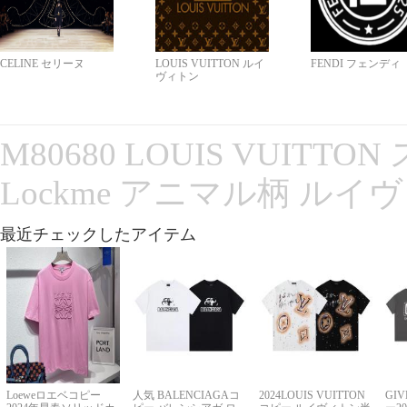
CELINE セリーヌ
LOUIS VUITTON ルイ
FENDI フェンディ
ヴィトン
M80680 LOUIS VUITT
Lockme アニマル柄 ルイ
最近チェックしたアイテム
Loeweロエベコピー
人気 BALENCIAGAコ
2024LOUIS VUITTON
GI