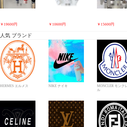
￥
19600
円
￥
10600
円
￥
15600
円
人気 ブランド
HERMES エルメス
NIKE ナイキ
MONCLER モンク
ル