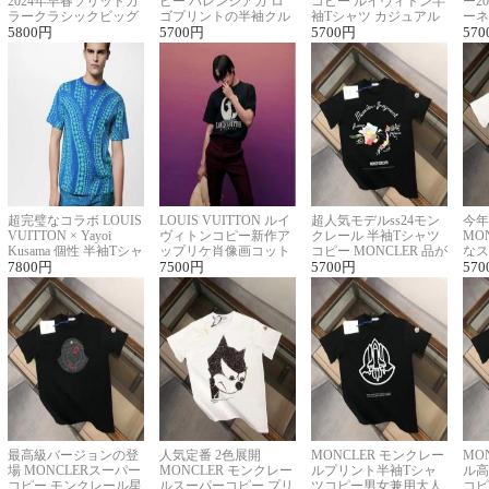
2024年早春ソリッドカ
ピー バレンシアガ ロ
コピー ルイヴィトン半
ー2
ラークラシックビッグ
ゴプリントの半袖クル
袖Tシャツ カジュアル
ーネ
ロゴ刺繍Tシャツ
5800
円
ーネックTシャツ
5700
円
に馴染む 2色展開
5700
円
ー 
570
超完璧なコラボ LOUIS
LOUIS VUITTON ルイ
超人気モデルss24モン
今年
VUITTON × Yayoi
ヴィトンコピー新作ア
クレール 半袖Tシャツ
MO
Kusama 個性 半袖Tシャ
ップリケ肖像画コット
コピー MONCLER 品が
なス
ツコピー男女兼用
7800
円
ンニット半袖Tシャツ
7500
円
良く見た目
5700
円
ルコ
570
最高級バージョンの登
人気定番 2色展開
MONCLER モンクレー
MO
場 MONCLERスーパー
MONCLER モンクレー
ルプリント半袖Tシャ
ル高
コピー モンクレール星
ルスーパーコピー プリ
ツコピー男女兼用大人
コピ