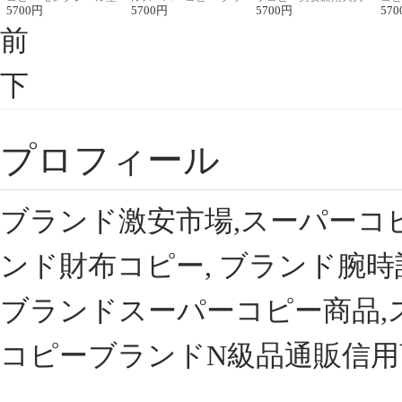
座半袖Tシャツ
5700
円
ント半袖Tシャツ
5700
円
可愛い春夏コーデ
5700
円
ィブ
570
前
下
プロフィール
ブランド激安市場,スーパーコ
ンド財布コピー, ブランド腕時
ブランドスーパーコピー商品,
コピーブランドN級品通販信用