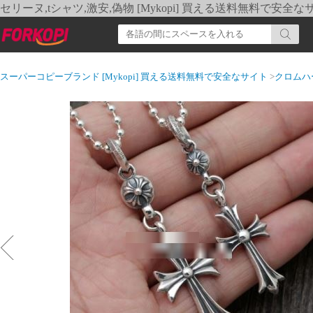
セリーヌ,tシャツ,激安,偽物 [Mykopi] 買える送料無料で安全な
スーパーコピーブランド [Mykopi] 買える送料無料で安全なサイト
>
クロムハ