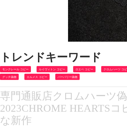
トレンドキーワード
モンクレール コピー
ルイヴィトン コピー
ロエベ コピー
クロムハーツ コ
グッチ偽物
エルメス コピー
バーバリー偽物
専門通販店クロムハーツ偽
2023CHROME HEART
な新作