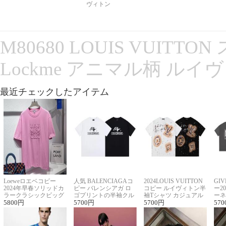
ヴィトン
M80680 LOUIS VUITT
Lockme アニマル柄 ルイ
最近チェックしたアイテム
Loeweロエベコピー
人気 BALENCIAGAコ
2024LOUIS VUITTON
GI
2024年早春ソリッドカ
ピー バレンシアガ ロ
コピー ルイヴィトン半
ー2
ラークラシックビッグ
ゴプリントの半袖クル
袖Tシャツ カジュアル
ーネ
ロゴ刺繍Tシャツ
5800
円
ーネックTシャツ
5700
円
に馴染む 2色展開
5700
円
ー 
570