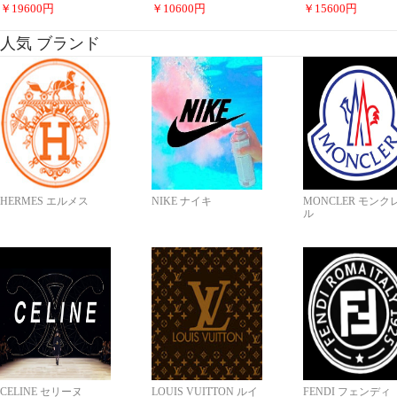
￥
19600
円
￥
10600
円
￥
15600
円
人気 ブランド
HERMES エルメス
NIKE ナイキ
MONCLER モンク
ル
CELINE セリーヌ
LOUIS VUITTON ルイ
FENDI フェンディ