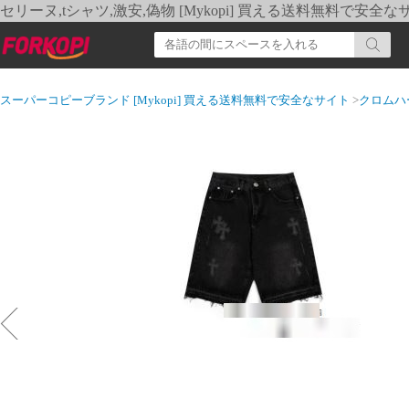
セリーヌ,tシャツ,激安,偽物 [Mykopi] 買える送料無料で安全な
スーパーコピーブランド [Mykopi] 買える送料無料で安全なサイト
>
クロムハ