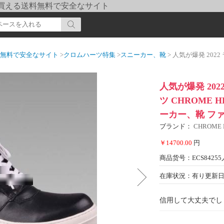
pi] 買える送料無料で安全なサイト
送料無料で安全なサイト
>
クロムハーツ特集
>
スニーカー、靴
> 人気が爆発 2022 ランニングシューズ
人気が爆発 20
ツ CHROME 
ーカー、靴 フ
ブランド：
CHROME
￥14700.00
円
商品货号：ECS84255
在庫状況：有り
更新日期
信用して大丈夫でし