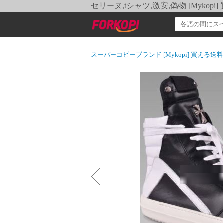
セリーヌ,tシャツ,激安,偽物 [Myko
スーパーコピーブランド [Mykopi] 買える