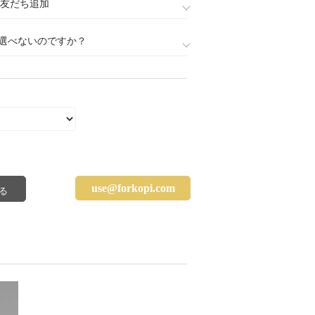
888)友だち追加
選べないのですか？
use@forkopi.com