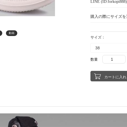
LINE (ID:forkopi
購入の際にサイズを
動画
サイズ：
数量