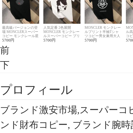
最高級バージョンの登
人気定番 2色展開
MONCLER モンクレー
MO
場 MONCLERスーパー
MONCLER モンクレー
ルプリント半袖Tシャ
ル高
コピー モンクレール星
ルスーパーコピー プリ
ツコピー男女兼用大人
コピ
座半袖Tシャツ
5700
円
ント半袖Tシャツ
5700
円
可愛い春夏コーデ
5700
円
ィブ
570
前
下
プロフィール
ブランド激安市場,スーパーコ
ンド財布コピー, ブランド腕時