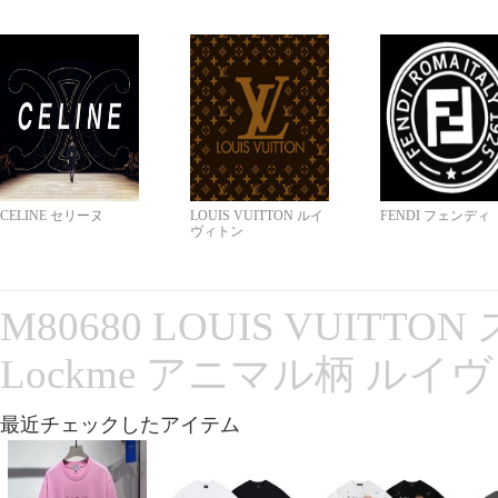
CELINE セリーヌ
LOUIS VUITTON ルイ
FENDI フェンディ
ヴィトン
M80680 LOUIS VUITT
Lockme アニマル柄 ルイ
最近チェックしたアイテム