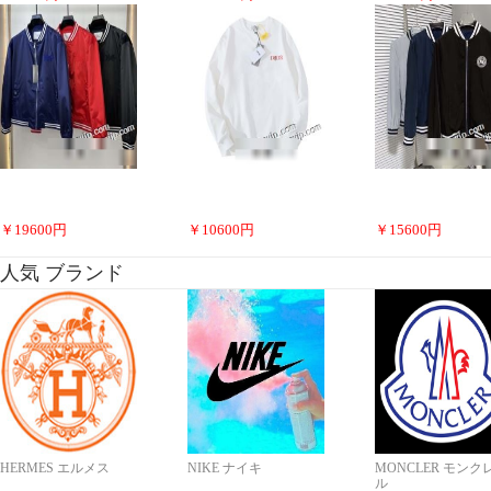
￥
19600
円
￥
10600
円
￥
15600
円
人気 ブランド
HERMES エルメス
NIKE ナイキ
MONCLER モンク
ル