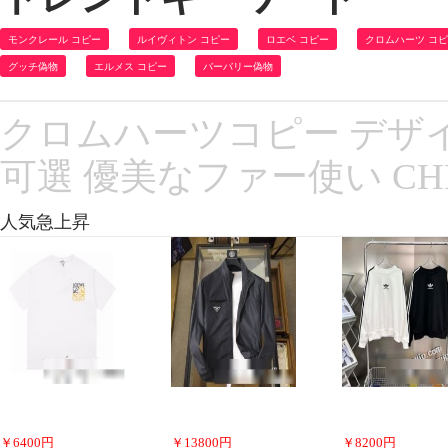
モンクレール コピー
ルイヴィトン コピー
ロエベ コピー
クロムハーツ コ
グッチ偽物
エルメス コピー
バーバリー偽物
クロムハーツコピー デザイン
可選 優美なファー使い CHR
人気急上昇
￥
6400
円
￥
13800
円
￥
8200
円