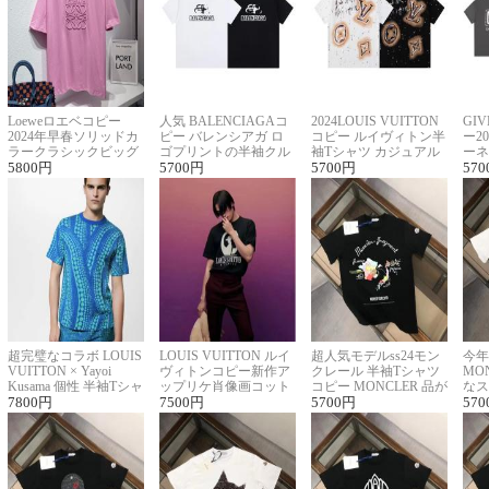
Loeweロエベコピー
人気 BALENCIAGAコ
2024LOUIS VUITTON
GI
2024年早春ソリッドカ
ピー バレンシアガ ロ
コピー ルイヴィトン半
ー2
ラークラシックビッグ
ゴプリントの半袖クル
袖Tシャツ カジュアル
ーネ
ロゴ刺繍Tシャツ
5800
円
ーネックTシャツ
5700
円
に馴染む 2色展開
5700
円
ー 
570
超完璧なコラボ LOUIS
LOUIS VUITTON ルイ
超人気モデルss24モン
今年
VUITTON × Yayoi
ヴィトンコピー新作ア
クレール 半袖Tシャツ
MO
Kusama 個性 半袖Tシャ
ップリケ肖像画コット
コピー MONCLER 品が
なス
ツコピー男女兼用
7800
円
ンニット半袖Tシャツ
7500
円
良く見た目
5700
円
ルコ
570