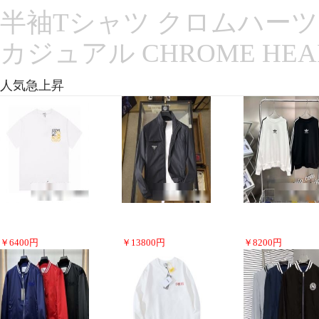
半袖Tシャツ クロムハーツコ
カジュアル CHROME HE
人気急上昇
￥
6400
円
￥
13800
円
￥
8200
円