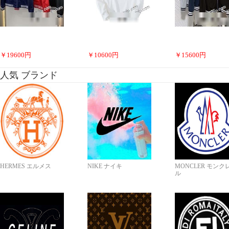
￥
19600
円
￥
10600
円
￥
15600
円
人気 ブランド
HERMES エルメス
NIKE ナイキ
MONCLER モンク
ル