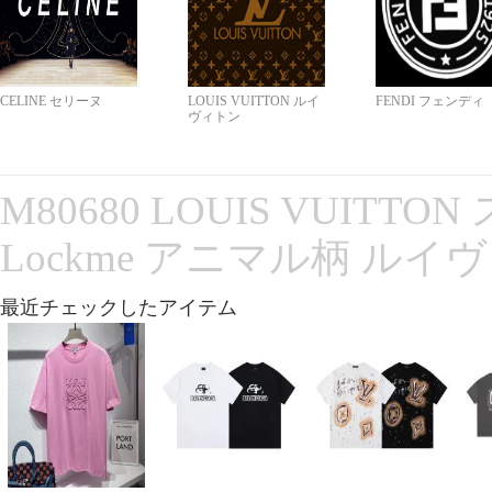
CELINE セリーヌ
LOUIS VUITTON ルイ
FENDI フェンディ
ヴィトン
M80680 LOUIS VUITT
Lockme アニマル柄 ルイ
最近チェックしたアイテム