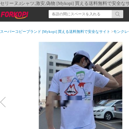
セリーヌ,tシャツ,激安,偽物 [Mykopi] 買える送料無料で安全な
スーパーコピーブランド [Mykopi] 買える送料無料で安全なサイト
>
モンクレ