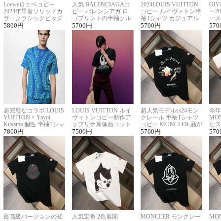
Loeweロエベコピー
人気 BALENCIAGAコ
2024LOUIS VUITTON
GI
2024年早春ソリッドカ
ピー バレンシアガ ロ
コピー ルイヴィトン半
ー2
ラークラシックビッグ
ゴプリントの半袖クル
袖Tシャツ カジュアル
ーネ
ロゴ刺繍Tシャツ
5800
円
ーネックTシャツ
5700
円
に馴染む 2色展開
5700
円
ー 
570
超完璧なコラボ LOUIS
LOUIS VUITTON ルイ
超人気モデルss24モン
今年
VUITTON × Yayoi
ヴィトンコピー新作ア
クレール 半袖Tシャツ
MO
Kusama 個性 半袖Tシャ
ップリケ肖像画コット
コピー MONCLER 品が
なス
ツコピー男女兼用
7800
円
ンニット半袖Tシャツ
7500
円
良く見た目
5700
円
ルコ
570
最高級バージョンの登
人気定番 2色展開
MONCLER モンクレー
MO