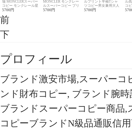
場 MONCLERスーパー
MONCLER モンクレー
ルプリント半袖Tシャ
ル高
コピー モンクレール星
ルスーパーコピー プリ
ツコピー男女兼用大人
コピ
座半袖Tシャツ
5700
円
ント半袖Tシャツ
5700
円
可愛い春夏コーデ
5700
円
ィブ
570
前
下
プロフィール
ブランド激安市場,スーパーコ
ンド財布コピー, ブランド腕時
ブランドスーパーコピー商品,
コピーブランドN級品通販信用