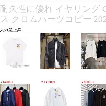
耐久性に優れ イヤリング CH
ス クロムハーツコピー 20
人気急上昇
￥
6400
円
￥
13800
円
￥
8200
円