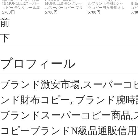
場 MONCLERスーパー
MONCLER モンクレー
ルプリント半袖Tシャ
ル高
コピー モンクレール星
ルスーパーコピー プリ
ツコピー男女兼用大人
コピ
座半袖Tシャツ
5700
円
ント半袖Tシャツ
5700
円
可愛い春夏コーデ
5700
円
ィブ
570
前
下
プロフィール
ブランド激安市場,スーパーコ
ンド財布コピー, ブランド腕時
ブランドスーパーコピー商品,
コピーブランドN級品通販信用