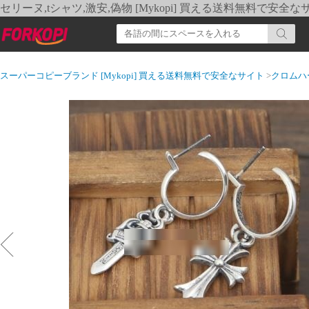
セリーヌ,tシャツ,激安,偽物 [Mykopi] 買える送料無料で安全な
スーパーコピーブランド [Mykopi] 買える送料無料で安全なサイト
>
クロムハ