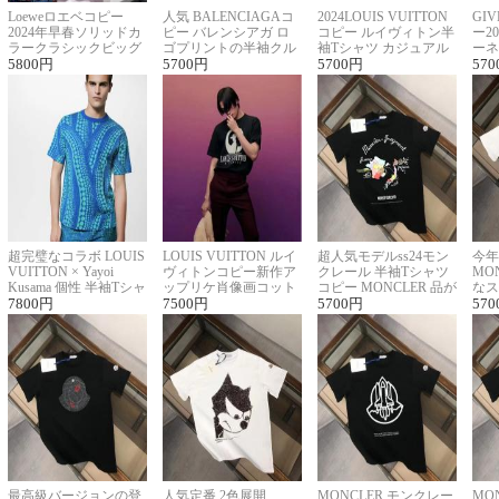
Loeweロエベコピー
人気 BALENCIAGAコ
2024LOUIS VUITTON
GI
2024年早春ソリッドカ
ピー バレンシアガ ロ
コピー ルイヴィトン半
ー2
ラークラシックビッグ
ゴプリントの半袖クル
袖Tシャツ カジュアル
ーネ
ロゴ刺繍Tシャツ
5800
円
ーネックTシャツ
5700
円
に馴染む 2色展開
5700
円
ー 
570
超完璧なコラボ LOUIS
LOUIS VUITTON ルイ
超人気モデルss24モン
今年
VUITTON × Yayoi
ヴィトンコピー新作ア
クレール 半袖Tシャツ
MO
Kusama 個性 半袖Tシャ
ップリケ肖像画コット
コピー MONCLER 品が
なス
ツコピー男女兼用
7800
円
ンニット半袖Tシャツ
7500
円
良く見た目
5700
円
ルコ
570
最高級バージョンの登
人気定番 2色展開
MONCLER モンクレー
MO