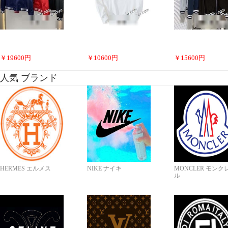
￥
19600
円
￥
10600
円
￥
15600
円
人気 ブランド
HERMES エルメス
NIKE ナイキ
MONCLER モンク
ル