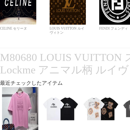
CELINE セリーヌ
LOUIS VUITTON ルイ
FENDI フェンディ
ヴィトン
M80680 LOUIS VUITT
Lockme アニマル柄 ルイ
最近チェックしたアイテム