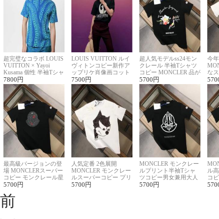
超完璧なコラボ LOUIS
LOUIS VUITTON ルイ
超人気モデルss24モン
今年
VUITTON × Yayoi
ヴィトンコピー新作ア
クレール 半袖Tシャツ
MO
Kusama 個性 半袖Tシャ
ップリケ肖像画コット
コピー MONCLER 品が
なス
ツコピー男女兼用
7800
円
ンニット半袖Tシャツ
7500
円
良く見た目
5700
円
ルコ
570
最高級バージョンの登
人気定番 2色展開
MONCLER モンクレー
MO
場 MONCLERスーパー
MONCLER モンクレー
ルプリント半袖Tシャ
ル高
コピー モンクレール星
ルスーパーコピー プリ
ツコピー男女兼用大人
コピ
座半袖Tシャツ
5700
円
ント半袖Tシャツ
5700
円
可愛い春夏コーデ
5700
円
ィブ
570
前