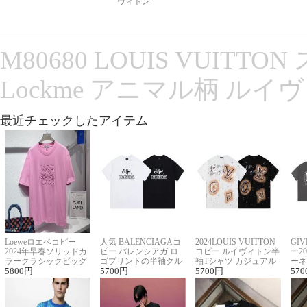
ヴィトン
M80680 LOUIS VUITT
Lockme アニマル柄 ルイ
最近チェックしたアイテム
Loeweロエベコピー
人気 BALENCIAGAコ
2024LOUIS VUITTON
GI
2024年早春ソリッドカ
ピー バレンシアガ ロ
コピー ルイヴィトン半
ー2
ラークラシックビッグ
ゴプリントの半袖クル
袖Tシャツ カジュアル
ーネ
ロゴ刺繍Tシャツ
5800
円
ーネックTシャツ
5700
円
に馴染む 2色展開
5700
円
ー 
570