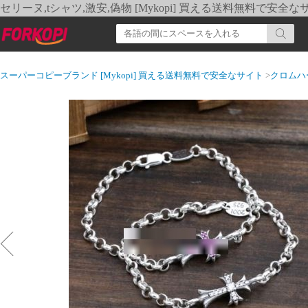
セリーヌ,tシャツ,激安,偽物 [Mykopi] 買える送料無料で安全な
スーパーコピーブランド [Mykopi] 買える送料無料で安全なサイト
>
クロムハ