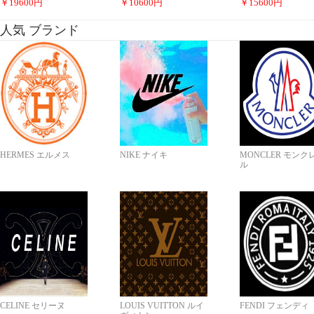
￥
19600
円
￥
10600
円
￥
15600
円
人気 ブランド
HERMES エルメス
NIKE ナイキ
MONCLER モンク
ル
CELINE セリーヌ
LOUIS VUITTON ルイ
FENDI フェンディ