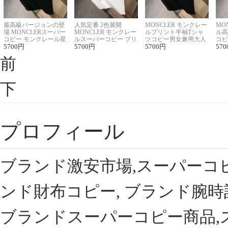
最高級バージョンの登
人気定番 2色展開
MONCLER モンクレー
MO
場 MONCLERスーパー
MONCLER モンクレー
ルプリント半袖Tシャ
ル高
コピー モンクレール星
ルスーパーコピー プリ
ツコピー男女兼用大人
コピ
座半袖Tシャツ
5700
円
ント半袖Tシャツ
5700
円
可愛い春夏コーデ
5700
円
ィブ
570
前
下
プロフィール
ブランド激安市場,スーパーコ
ンド財布コピー, ブランド腕時
ブランドスーパーコピー商品,