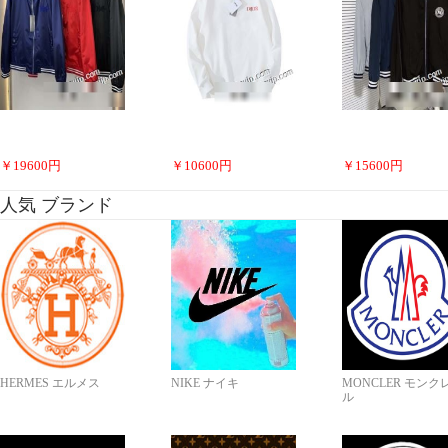
￥
19600
円
￥
10600
円
￥
15600
円
人気 ブランド
HERMES エルメス
NIKE ナイキ
MONCLER モンク
ル