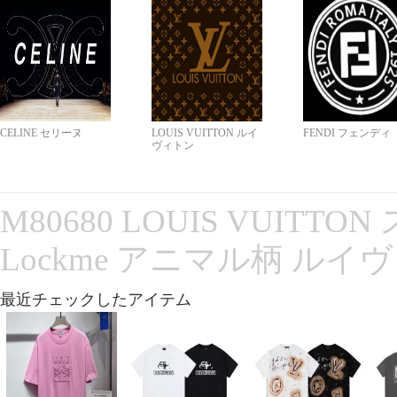
CELINE セリーヌ
LOUIS VUITTON ルイ
FENDI フェンディ
ヴィトン
M80680 LOUIS VUITT
Lockme アニマル柄 ルイ
最近チェックしたアイテム