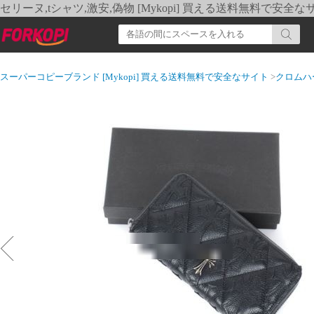
セリーヌ,tシャツ,激安,偽物 [Mykopi] 買える送料無料で安全な
スーパーコピーブランド [Mykopi] 買える送料無料で安全なサイト
>
クロムハ