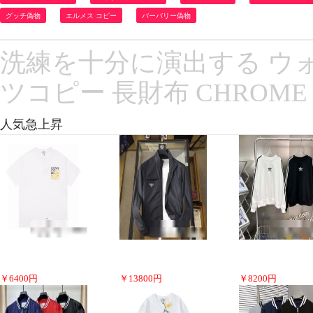
グッチ偽物
エルメス コピー
バーバリー偽物
洗練を十分に演出する ウォレ
ツコピー 長財布 CHROME
人気急上昇
￥
6400
円
￥
13800
円
￥
8200
円