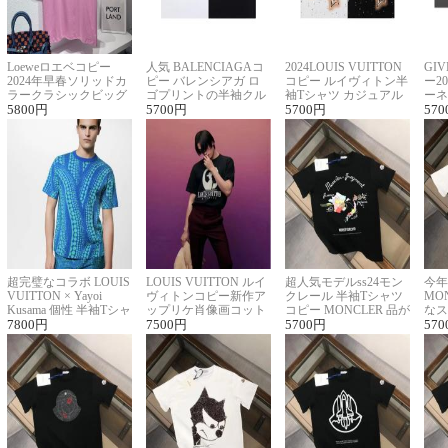
Loeweロエベコピー
人気 BALENCIAGAコ
2024LOUIS VUITTON
GI
2024年早春ソリッドカ
ピー バレンシアガ ロ
コピー ルイヴィトン半
ー2
ラークラシックビッグ
ゴプリントの半袖クル
袖Tシャツ カジュアル
ーネ
ロゴ刺繍Tシャツ
5800
円
ーネックTシャツ
5700
円
に馴染む 2色展開
5700
円
ー 
570
超完璧なコラボ LOUIS
LOUIS VUITTON ルイ
超人気モデルss24モン
今年
VUITTON × Yayoi
ヴィトンコピー新作ア
クレール 半袖Tシャツ
MO
Kusama 個性 半袖Tシャ
ップリケ肖像画コット
コピー MONCLER 品が
なス
ツコピー男女兼用
7800
円
ンニット半袖Tシャツ
7500
円
良く見た目
5700
円
ルコ
570