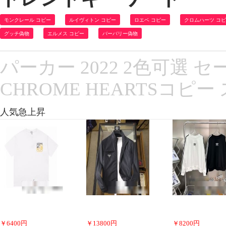
モンクレール コピー
ルイヴィトン コピー
ロエベ コピー
クロムハーツ コ
グッチ偽物
エルメス コピー
バーバリー偽物
パーカー 2022 2色可選
CHROME HEARTSコ
人気急上昇
￥
6400
円
￥
13800
円
￥
8200
円