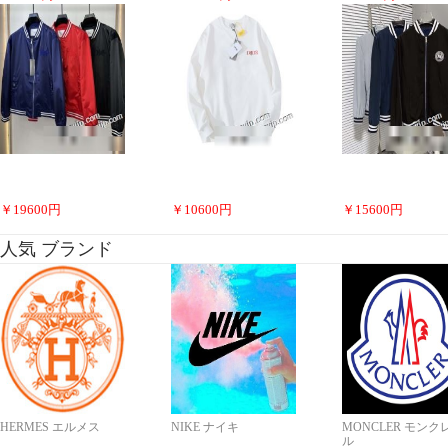
￥
19600
円
￥
10600
円
￥
15600
円
人気 ブランド
HERMES エルメス
NIKE ナイキ
MONCLER モンク
ル