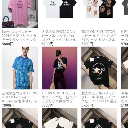
Loeweロエベコピー
人気 BALENCIAGAコ
2024LOUIS VUITTON
GI
2024年早春ソリッドカ
ピー バレンシアガ ロ
コピー ルイヴィトン半
ー2
ラークラシックビッグ
ゴプリントの半袖クル
袖Tシャツ カジュアル
ーネ
ロゴ刺繍Tシャツ
5800
円
ーネックTシャツ
5700
円
に馴染む 2色展開
5700
円
ー 
570
超完璧なコラボ LOUIS
LOUIS VUITTON ルイ
超人気モデルss24モン
今年
VUITTON × Yayoi
ヴィトンコピー新作ア
クレール 半袖Tシャツ
MO
Kusama 個性 半袖Tシャ
ップリケ肖像画コット
コピー MONCLER 品が
なス
ツコピー男女兼用
7800
円
ンニット半袖Tシャツ
7500
円
良く見た目
5700
円
ルコ
570