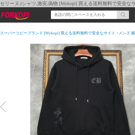
セリーヌ,tシャツ,激安,偽物 [Mykopi] 買える送料無料で安全な
スーパーコピーブランド [Mykopi] 買える送料無料で安全なサイト
>
メンズ 服