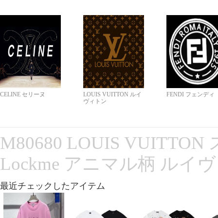
CELINE セリーヌ
LOUIS VUITTON ルイ
FENDI フェンディ
ヴィトン
M80680 LOUIS VUITT
Lockme アニマル柄 ルイ
最近チェックしたアイテム