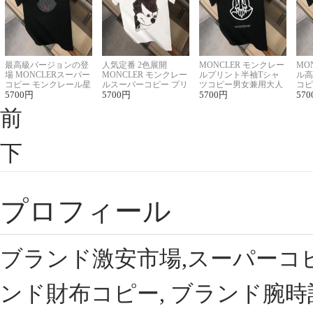
最高級バージョンの登
人気定番 2色展開
MONCLER モンクレー
MO
場 MONCLERスーパー
MONCLER モンクレー
ルプリント半袖Tシャ
ル高
コピー モンクレール星
ルスーパーコピー プリ
ツコピー男女兼用大人
コピ
座半袖Tシャツ
5700
円
ント半袖Tシャツ
5700
円
可愛い春夏コーデ
5700
円
ィブ
570
前
下
プロフィール
ブランド激安市場,スーパーコ
ンド財布コピー, ブランド腕時