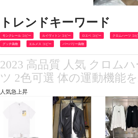
トレンドキーワード
モンクレール コピー
ルイヴィトン コピー
ロエベ コピー
クロムハーツ コ
グッチ偽物
エルメス コピー
バーバリー偽物
2023 高品質 人気 クロ
ツ 2色可選 体の運動機能
人気急上昇