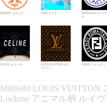
HERMES エルメス
NIKE ナイキ
MONCLER モンク
ル
CELINE セリーヌ
LOUIS VUITTON ルイ
FENDI フェンディ
ヴィトン
M80680 LOUIS VUITT
Lockme アニマル柄 ルイ