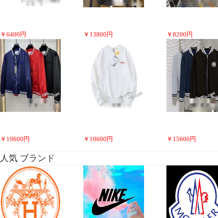
￥
6400
円
￥
13800
円
￥
8200
円
￥
19600
円
￥
10600
円
￥
15600
円
人気 ブランド