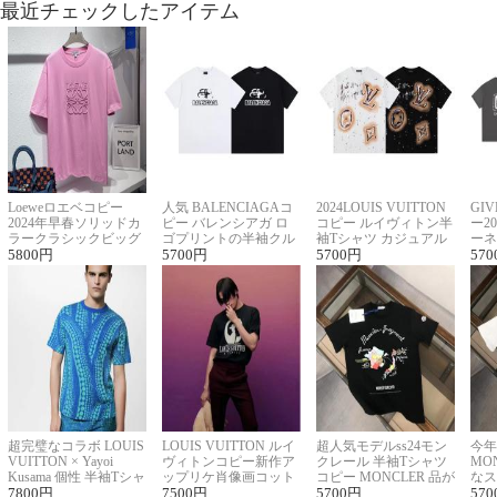
最近チェックしたアイテム
Loeweロエベコピー
人気 BALENCIAGAコ
2024LOUIS VUITTON
GI
2024年早春ソリッドカ
ピー バレンシアガ ロ
コピー ルイヴィトン半
ー2
ラークラシックビッグ
ゴプリントの半袖クル
袖Tシャツ カジュアル
ーネ
ロゴ刺繍Tシャツ
5800
円
ーネックTシャツ
5700
円
に馴染む 2色展開
5700
円
ー 
570
超完璧なコラボ LOUIS
LOUIS VUITTON ルイ
超人気モデルss24モン
今年
VUITTON × Yayoi
ヴィトンコピー新作ア
クレール 半袖Tシャツ
MO
Kusama 個性 半袖Tシャ
ップリケ肖像画コット
コピー MONCLER 品が
なス
ツコピー男女兼用
7800
円
ンニット半袖Tシャツ
7500
円
良く見た目
5700
円
ルコ
570