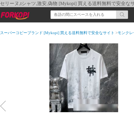
セリーヌ,tシャツ,激安,偽物 [Mykopi] 買える送料無料で安全な
スーパーコピーブランド [Mykopi] 買える送料無料で安全なサイト
>
モンクレ