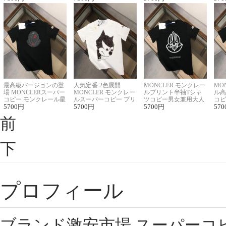
最高級バージョンの登
人気定番 2色展開
MONCLER モンクレー
MO
場 MONCLERスーパー
MONCLER モンクレー
ルプリント半袖Tシャ
ル高
コピー モンクレール星
ルスーパーコピー プリ
ツコピー男女兼用大人
コピ
座半袖Tシャツ
5700
円
ント半袖Tシャツ
5700
円
可愛い春夏コーデ
5700
円
ィブ
570
前
下
プロフィール
ブランド激安市場,スーパーコ