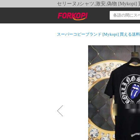
セリーヌ,tシャツ,激安,偽物 [Myko
スーパーコピーブランド [Mykopi] 買える