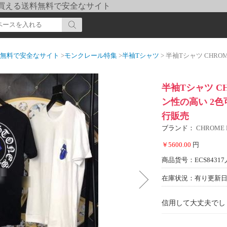
pi] 買える送料無料で安全なサイト
送料無料で安全なサイト
>
モンクレール特集
>
半袖Tシャツ
> 半袖Tシャツ CHROME HEAR
半袖Tシャツ CH
ン性の高い 2色
行販売
ブランド：
CHROME
￥5600.00
円
商品货号：ECS84317
在庫状況：有り
更新日期
信用して大丈夫でし