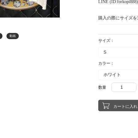
LINE (ID:forkopi
購入の際にサイズを
動画
サイズ：
カラー：
数量