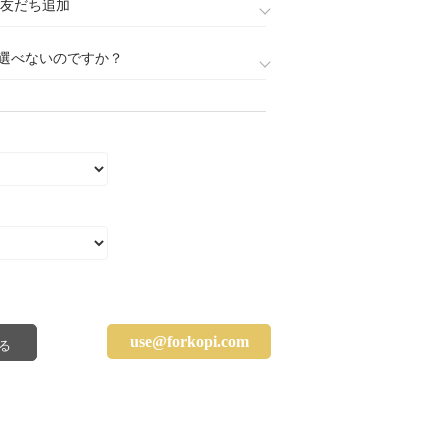
888)友だち追加
選べないのですか？
use@forkopi.com