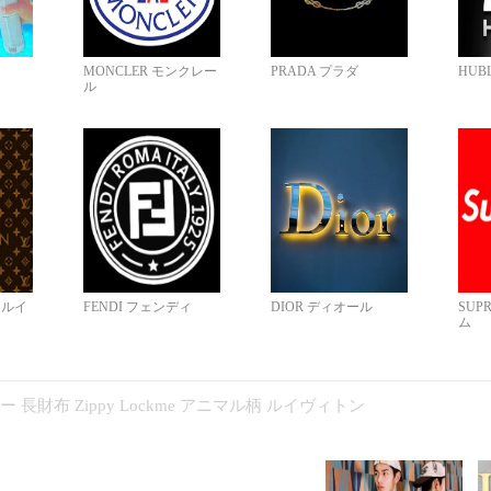
MONCLER モンクレー
PRADA プラダ
HUB
ル
N ルイ
FENDI フェンディ
DIOR ディオール
SUP
ム
コピー 長財布 Zippy Lockme アニマル柄 ルイヴィトン