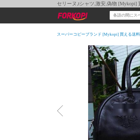
セリーヌ,tシャツ,激安,偽物 [Myko
スーパーコピーブランド [Mykopi] 買える