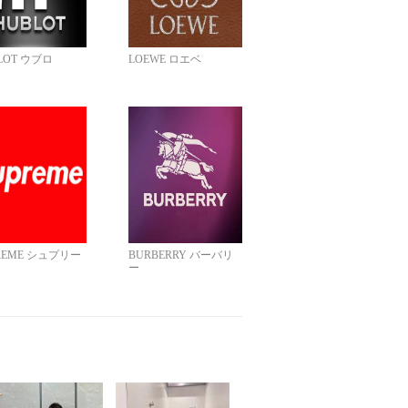
LOT ウブロ
LOEWE ロエベ
REME シュプリー
BURBERRY バーバリ
ー