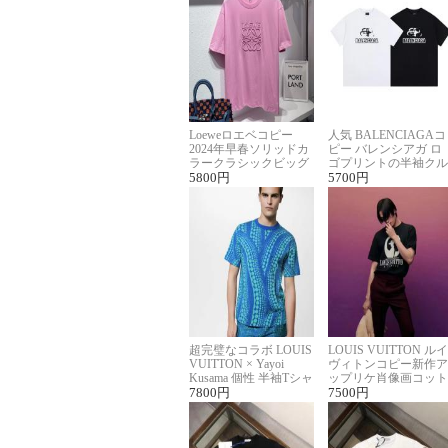
Loeweロエベコピー
人気 BALENCIAGAコ
2024年早春ソリッドカ
ピー バレンシアガ ロ
ラークラシックビッグ
ゴプリントの半袖クル
ロゴ刺繍Tシャツ
5800
円
ーネックTシャツ
5700
円
超完璧なコラボ LOUIS
LOUIS VUITTON ルイ
VUITTON × Yayoi
ヴィトンコピー新作ア
Kusama 個性 半袖Tシャ
ップリケ肖像画コット
ツコピー男女兼用
7800
円
ンニット半袖Tシャツ
7500
円