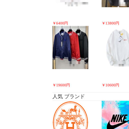
￥
6400
円
￥
13800
円
￥
19600
円
￥
10600
円
人気 ブランド