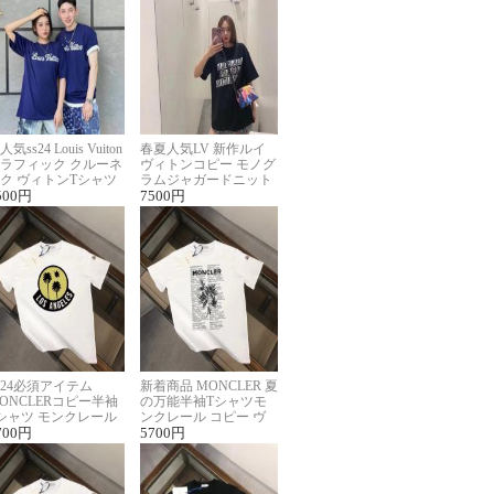
人気ss24 Louis Vuiton
春夏人気LV 新作ルイ
ラフィック クルーネ
ヴィトンコピー モノグ
ク ヴィトンTシャツ
ラムジャガードニット
ーパーコピー
500
円
半袖Tシャツ男女兼用
7500
円
024必須アイテム
新着商品 MONCLER 夏
ONCLERコピー半袖
の万能半袖Tシャツモ
シャツ モンクレール
ンクレール コピー ヴ
らしいプリント
700
円
ィンテージ風
5700
円