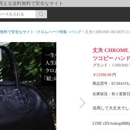
pi] 買える送料無料で安全なサイト
送料無料で安全なサイト
>
クロムハーツ特集
>
バッグ
> 丈夫 CHROME HEARTSコピー
丈夫 CHROME
ツコピー ハン
ブランド：
CHROME
￥23500.00
円
商品货号：ECS84319
在庫状況：有り
更新日期
信用して大丈夫でし
LINE (ID:forkopi