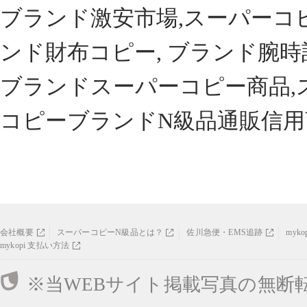
ブランド激安市場,スーパーコ
ンド財布コピー, ブランド腕時
ブランドスーパーコピー商品,
コピーブランドN級品通販信用
会社概要
スーパーコピーN級品とは？
佐川急便・EMS追跡
myk
mykopi 支払い方法
※当WEBサイト掲載写真の無断