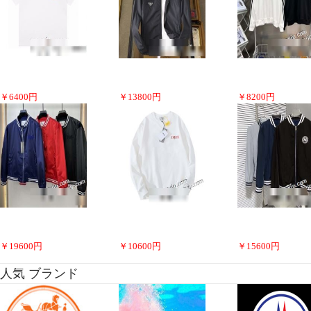
￥
6400
円
￥
13800
円
￥
8200
円
￥
19600
円
￥
10600
円
￥
15600
円
人気 ブランド