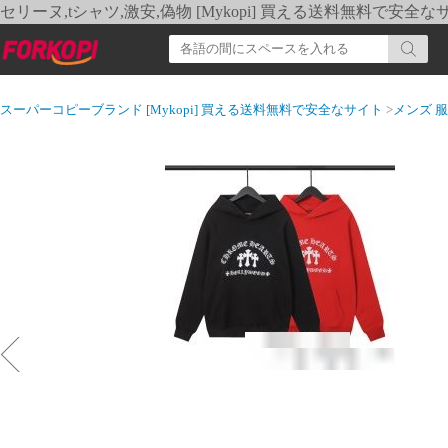
セリーヌ,tシャツ,激安,偽物 [Mykopi] 買える送料無料で安全な
スーパーコピーブランド [Mykopi] 買える送料無料で安全なサイト
>
メンズ 服