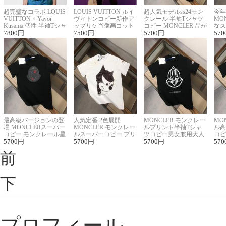
超完璧なコラボ LOUIS
LOUIS VUITTON ルイ
超人気モデルss24モン
今年
VUITTON × Yayoi
ヴィトンコピー新作ア
クレール 半袖Tシャツ
MO
Kusama 個性 半袖Tシャ
ップリケ肖像画コット
コピー MONCLER 品が
なス
ツコピー男女兼用
7800
円
ンニット半袖Tシャツ
7500
円
良く見た目
5700
円
ルコ
570
最高級バージョンの登
人気定番 2色展開
MONCLER モンクレー
MO
場 MONCLERスーパー
MONCLER モンクレー
ルプリント半袖Tシャ
ル高
コピー モンクレール星
ルスーパーコピー プリ
ツコピー男女兼用大人
コピ
座半袖Tシャツ
5700
円
ント半袖Tシャツ
5700
円
可愛い春夏コーデ
5700
円
ィブ
570
前
下
プロフィール