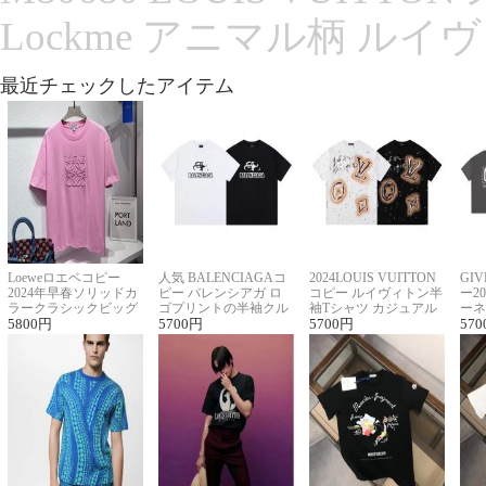
Lockme アニマル柄 ルイ
最近チェックしたアイテム
Loeweロエベコピー
人気 BALENCIAGAコ
2024LOUIS VUITTON
GI
2024年早春ソリッドカ
ピー バレンシアガ ロ
コピー ルイヴィトン半
ー2
ラークラシックビッグ
ゴプリントの半袖クル
袖Tシャツ カジュアル
ーネ
ロゴ刺繍Tシャツ
5800
円
ーネックTシャツ
5700
円
に馴染む 2色展開
5700
円
ー 
570