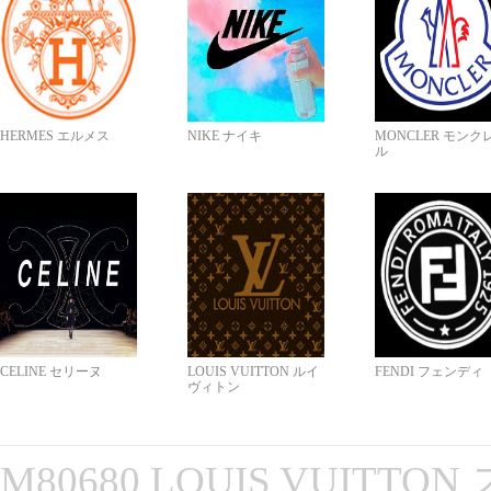
HERMES エルメス
NIKE ナイキ
MONCLER モンク
ル
CELINE セリーヌ
LOUIS VUITTON ルイ
FENDI フェンディ
ヴィトン
M80680 LOUIS VUITT