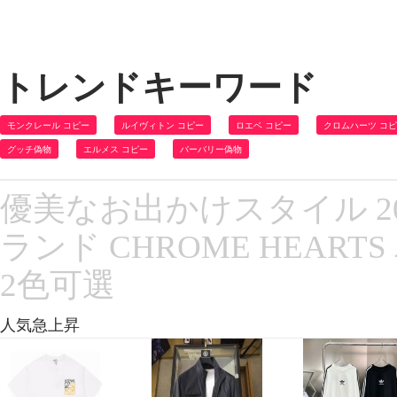
トレンドキーワード
モンクレール コピー
ルイヴィトン コピー
ロエベ コピー
クロムハーツ コ
グッチ偽物
エルメス コピー
バーバリー偽物
優美なお出かけスタイル 2
ランド CHROME HEAR
2色可選
人気急上昇