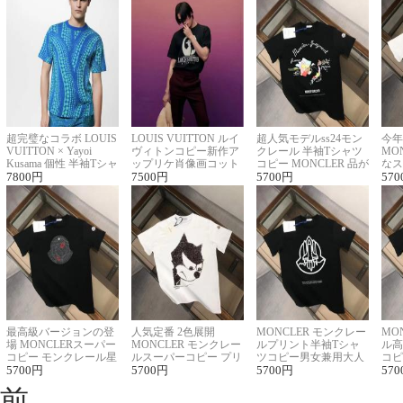
超完璧なコラボ LOUIS
LOUIS VUITTON ルイ
超人気モデルss24モン
今年
VUITTON × Yayoi
ヴィトンコピー新作ア
クレール 半袖Tシャツ
MO
Kusama 個性 半袖Tシャ
ップリケ肖像画コット
コピー MONCLER 品が
なス
ツコピー男女兼用
7800
円
ンニット半袖Tシャツ
7500
円
良く見た目
5700
円
ルコ
570
最高級バージョンの登
人気定番 2色展開
MONCLER モンクレー
MO
場 MONCLERスーパー
MONCLER モンクレー
ルプリント半袖Tシャ
ル高
コピー モンクレール星
ルスーパーコピー プリ
ツコピー男女兼用大人
コピ
座半袖Tシャツ
5700
円
ント半袖Tシャツ
5700
円
可愛い春夏コーデ
5700
円
ィブ
570
前