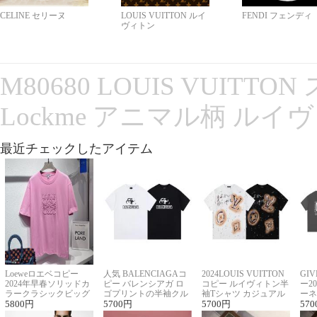
CELINE セリーヌ
LOUIS VUITTON ルイ
FENDI フェンディ
ヴィトン
M80680 LOUIS VUITT
Lockme アニマル柄 ルイ
最近チェックしたアイテム
Loeweロエベコピー
人気 BALENCIAGAコ
2024LOUIS VUITTON
GI
2024年早春ソリッドカ
ピー バレンシアガ ロ
コピー ルイヴィトン半
ー2
ラークラシックビッグ
ゴプリントの半袖クル
袖Tシャツ カジュアル
ーネ
ロゴ刺繍Tシャツ
5800
円
ーネックTシャツ
5700
円
に馴染む 2色展開
5700
円
ー 
570