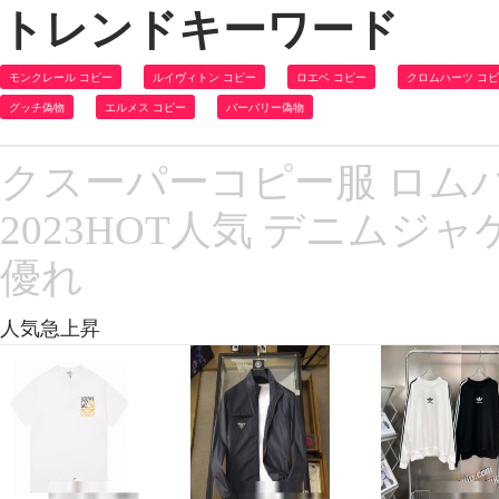
トレンドキーワード
モンクレール コピー
ルイヴィトン コピー
ロエベ コピー
クロムハーツ コ
グッチ偽物
エルメス コピー
バーバリー偽物
クスーパーコピー服 ロムハーツ
2023HOT人気 デニムジ
優れ
人気急上昇