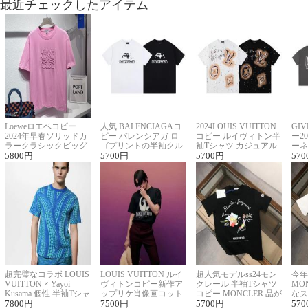
最近チェックしたアイテム
Loeweロエベコピー
人気 BALENCIAGAコ
2024LOUIS VUITTON
GI
2024年早春ソリッドカ
ピー バレンシアガ ロ
コピー ルイヴィトン半
ー2
ラークラシックビッグ
ゴプリントの半袖クル
袖Tシャツ カジュアル
ーネ
ロゴ刺繍Tシャツ
5800
円
ーネックTシャツ
5700
円
に馴染む 2色展開
5700
円
ー 
570
超完璧なコラボ LOUIS
LOUIS VUITTON ルイ
超人気モデルss24モン
今年
VUITTON × Yayoi
ヴィトンコピー新作ア
クレール 半袖Tシャツ
MO
Kusama 個性 半袖Tシャ
ップリケ肖像画コット
コピー MONCLER 品が
なス
ツコピー男女兼用
7800
円
ンニット半袖Tシャツ
7500
円
良く見た目
5700
円
ルコ
570