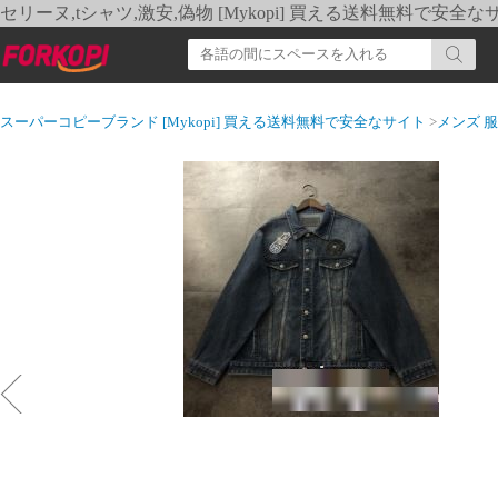
セリーヌ,tシャツ,激安,偽物 [Mykopi] 買える送料無料で安全な
スーパーコピーブランド [Mykopi] 買える送料無料で安全なサイト
>
メンズ 服