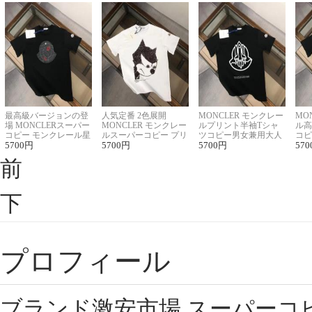
最高級バージョンの登
人気定番 2色展開
MONCLER モンクレー
MO
場 MONCLERスーパー
MONCLER モンクレー
ルプリント半袖Tシャ
ル高
コピー モンクレール星
ルスーパーコピー プリ
ツコピー男女兼用大人
コピ
座半袖Tシャツ
5700
円
ント半袖Tシャツ
5700
円
可愛い春夏コーデ
5700
円
ィブ
570
前
下
プロフィール
ブランド激安市場,スーパーコ