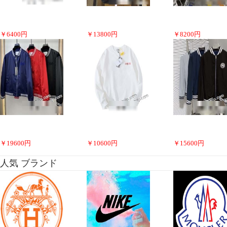
￥
6400
円
￥
13800
円
￥
8200
円
￥
19600
円
￥
10600
円
￥
15600
円
人気 ブランド